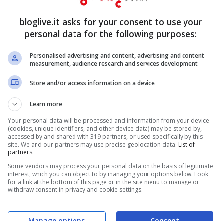
ante rapporti sessuali con il ragioniere, usate
bloglive.it asks for your consent to use your
ato del sesso. Ma chi sono queste donne?
personal data for the following purposes:
 altre Lavinia, senza un nome, un volto
Personalised advertising and content, advertising and content
measurement, audience research and services development
te clandestinamente in Italia e mai registrate,
Store and/or access information on a device
ai indagato. Di certo le parole di chi ha
Learn more
are: “anche la descrizione più dettagliata e
Your personal data will be processed and information from your device
nte giustizia la freddezza, la lucidità, la
(cookies, unique identifiers, and other device data) may be stored by,
accessed by and shared with 319 partners, or used specifically by this
filmati in cui Pizzacolo ha infierito
site. We and our partners may use precise geolocation data.
List of
partners.
andonarla senza vita in un campo vicino alla
Some vendors may process your personal data on the basis of legitimate
inima pietà.
interest, which you can object to by managing your options below. Look
for a link at the bottom of this page or in the site menu to manage or
withdraw consent in privacy and cookie settings.
Manage options
Consent