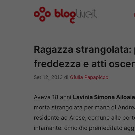
Vai
al
contenuto
Ragazza strangolata:
freddezza e atti osce
Set 12, 2013
di
Giulia Papapicco
Aveva 18 anni
Lavinia Simona Ailoaie
morta strangolata per mano di Andrea
residente ad Arese, comune alle porte
infamante: omicidio premeditato aggra