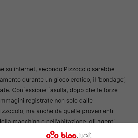
ne su internet, secondo Pizzocolo sarebbe
mento durante un gioco erotico, il ‘bondage’,
sate. Confessione fasulla, dopo che le forze
 immagini registrate non solo dalle
Pizzocolo, ma anche da quelle provenienti
ella macchina e nell’abitazione, gli agenti
do un vaso di Pandora inquietante: centinaia