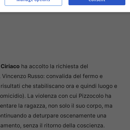
 Ciriaco
ha accolto la richiesta del
, Vincenzo Russo: convalida del fermo e
risultati che stabiliscano ora e quindi luogo e
’omicidio). La violenza con cui Pizzocolo ha
iolentare la ragazza, non solo il suo corpo, ma
 continuando a deturpare oscenamente una
mento, senza il ritorno della coscienza.