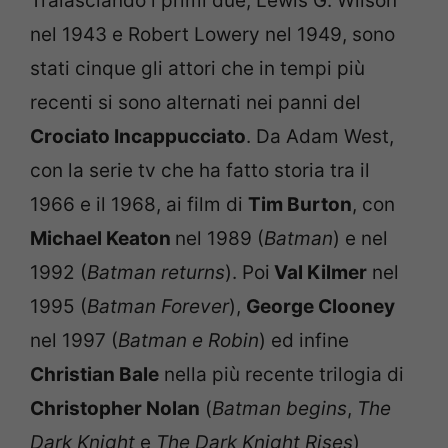
Tralasciando i primi due, Lewis G. Wilson
nel 1943 e Robert Lowery nel 1949, sono
stati cinque gli attori che in tempi più
recenti si sono alternati nei panni del
Crociato Incappucciato
. Da Adam West,
con la serie tv che ha fatto storia tra il
1966 e il 1968, ai film di
Tim Burton
, con
Michael Keaton
nel 1989 (
Batman
) e nel
1992 (
Batman returns
). Poi
Val Kilmer
nel
1995 (
Batman Forever
),
George Clooney
nel 1997 (
Batman e Robin
) ed infine
Christian Bale
nella più recente trilogia di
Christopher Nolan
(
Batman begins
,
The
Dark Knight
e
The Dark Knight Rises
)