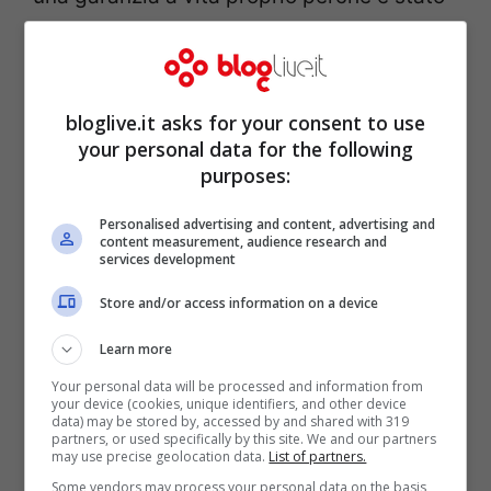
progettato con un rivestimento in silicone
per proteggere anche da urti e vibrazioni.
bloglive.it asks for your consent to use
your personal data for the following
purposes:
Personalised advertising and content, advertising and
content measurement, audience research and
services development
Store and/or access information on a device
Learn more
Your personal data will be processed and information from
your device (cookies, unique identifiers, and other device
data) may be stored by, accessed by and shared with 319
Impressionanti anche le performance in
partners, or used specifically by this site. We and our partners
may use precise geolocation data.
List of partners.
termini di velocità della gamma Extreme
Some vendors may process your personal data on the basis