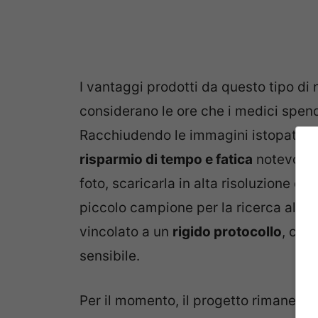
I vantaggi prodotti da questo tipo di
considerano le ore che i medici spend
Racchiudendo le immagini istopatolog
risparmio di tempo e fatica
notevole: 
foto, scaricarla in alta risoluzione e,
piccolo campione per la ricerca al mi
vincolato a un
rigido protocollo
, che
sensibile.
Per il momento, il progetto rimane circ