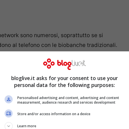
 network sono numerosi, soprattutto se si
ono al telefono con le biobanche tradizionali.
iche all’interno del web, Biopool permette un
lo specialista infatti deve solo cercare la
 se lo necessita, può anche richiedere un
bloglive.it asks for your consent to use your
croscopio. L’accesso alla rete è naturalmente
personal data for the following purposes:
 permette di proteggere dati di natura così
Personalised advertising and content, advertising and content
measurement, audience research and services development
Store and/or access information on a device
oscritto all’
ambito europeo
. Attualmente
Learn more