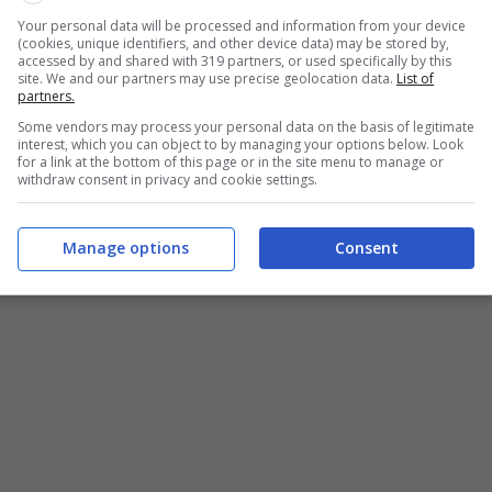
compongono il consorzio: Osakidetza, i gruppi
Your personal data will be processed and information from your device
(cookies, unique identifiers, and other device data) may be stored by,
niversità britannica di Brunel, la Biobanca
accessed by and shared with 319 partners, or used specifically by this
site. We and our partners may use precise geolocation data.
List of
enda informatica francese Pertimm SAS. Agli
partners.
anca certo l’ambizione: l’obiettivo finale,
Some vendors may process your personal data on the basis of legitimate
interest, which you can object to by managing your options below. Look
 livello mondiale
. Paesi come Australia e
for a link at the bottom of this page or in the site menu to manage or
withdraw consent in privacy and cookie settings.
ato il proprio interesse.
Manage options
Consent