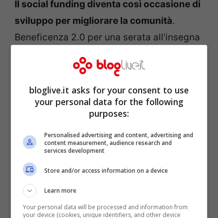
Il social funding diventa così occasione di
sviluppo per migliorare la comunità
.
Beneficenza 2.0 per una serata all’insegna
del divertimento, di musica e buon cibo,
con degustazioni gastronomiche affidate
ai ragazzi della Scuola Alberghiera
bloglive.it asks for your consent to use
your personal data for the following
Amerigo Vespucci, per i primi 400 social
purposes:
addicted che aderiranno all’iniziativa.
Un
progetto di solidarietà che trasforma i
Personalised advertising and content, advertising and
content measurement, audience research and
services development
social media in agorà dove confrontarsi
per intervenire concretamente al
Store and/or access information on a device
miglioramento sociale.
Learn more
Your personal data will be processed and information from
your device (cookies, unique identifiers, and other device