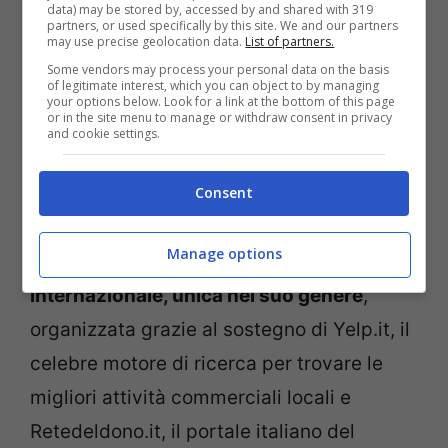
data) may be stored by, accessed by and shared with 319
partners, or used specifically by this site. We and our partners
may use precise geolocation data.
List of partners.
Some vendors may process your personal data on the basis
of legitimate interest, which you can object to by managing
your options below. Look for a link at the bottom of this page
or in the site menu to manage or withdraw consent in privacy
and cookie settings.
Consent
Manage options
Una manifestazione di carattere
internazionale, unica nel suo genere
,
organizzata grazie al sostegno di Yelp.it, il
celebre motore di ricerca per trovare le
migliori attività commerciali locali e
Retedeldono.it, il portale italiano del