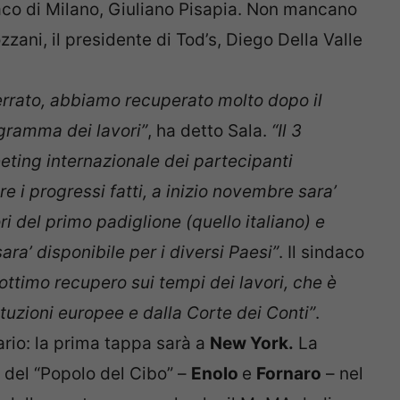
daco di Milano, Giuliano Pisapia. Non mancano
ozzani, il presidente di Tod’s, Diego Della Valle
serrato, abbiamo recuperato molto dopo il
ogramma dei lavori”
, ha detto Sala.
“Il 3
meeting internazionale dei partecipanti
re i progressi fatti, a inizio novembre sara’
ri del primo padiglione (quello italiano) e
 sara’ disponibile per i diversi Paesi”
. Il sindaco
 ottimo recupero sui tempi dei lavori, che è
ituzioni europee e dalla Corte dei Conti”
.
rio: la prima tappa sarà a
New York.
La
 del “Popolo del Cibo” –
Enolo
e
Fornaro
– nel