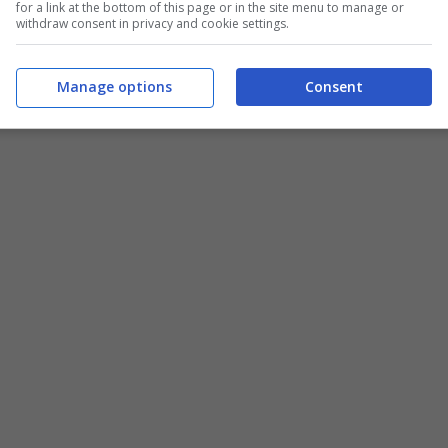
for a link at the bottom of this page or in the site menu to manage or
withdraw consent in privacy and cookie settings.
Manage options
Consent