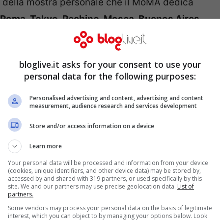
e della mostra personale che il MoMA dedica
Roma, Tokyo, Pechino, Mosca, Buenos Aires
 sono già esposte a Milano in
Stazione
ltrami
. E presto i protagonisti del “Popolo del
bloglive.it asks for your consent to use your
 e negli aeroporti di Malpensa e Linate. Il
personal data for the following purposes:
i frutti della terra e gli elementi base
Personalised advertising and content, advertising and content
loro trasposizione fisica e reale di una figura
measurement, audience research and services development
rottesche composte da prodotti ortofrutticoli,
Store and/or access information on a device
etti -.
Il tema dell’Expo 2015 di Milano si
Learn more
 sostenibile. E questi soggetti rimandano alla
Your personal data will be processed and information from your device
a”
.
(cookies, unique identifiers, and other device data) may be stored by,
accessed by and shared with 319 partners, or used specifically by this
site. We and our partners may use precise geolocation data.
List of
partners.
Some vendors may process your personal data on the basis of legitimate
interest, which you can object to by managing your options below. Look