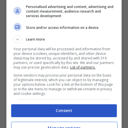
Personalised advertising and content, advertising and
content measurement, audience research and
services development
Store and/or access information on a device
Learn more
Your personal data will be processed and information from
your device (cookies, unique identifiers, and other device
data) may be stored by, accessed by and shared with 319
partners, or used specifically by this site. We and our partners
may use precise geolocation data.
List of partners.
Some vendors may process your personal data on the basis
of legitimate interest, which you can object to by managing
your options below. Look for a link at the bottom of this page
Per quest’anno Weinstein, artefice
or in the site menu to manage or withdraw consent in privacy
and cookie settings.
principale della
vittoria all’Oscar della
giovanissima Jennifer Lawrence
nel 2013,
Consent
deve aver deciso di puntare su altri
“cavalli vincenti”, tutti di altissimo livello,
Manage options