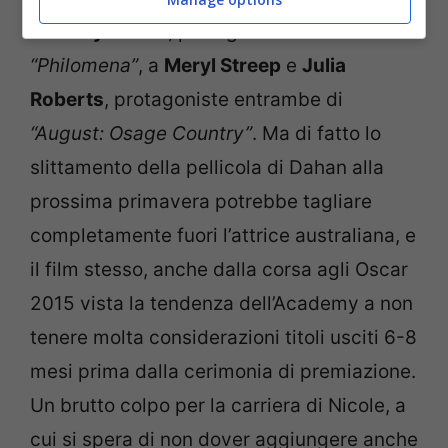
da
Judy Dench
, protagonista di
“Philomena”
, a
Meryl Streep
e
Julia
Roberts
, protagoniste entrambe di
“August: Osage Country”
. Ma di fatto lo
slittamento della pellicola di Dahan alla
prossima primavera potrebbe tagliare
completamente fuori l’attrice australiana, e
il film stesso, anche dalla corsa agli Oscar
2015 vista la tendenza dell’Academy a non
tenere molta considerazioni titoli usciti 6-8
mesi prima dalla cerimonia di premiazione.
Un brutto colpo per la carriera di Nicole, a
cui si spera di non dover aggiungere anche