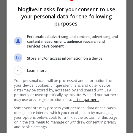
bloglive.it asks for your consent to use
your personal data for the following
purposes:
Personalised advertising and content, advertising and
content measurement, audience research and
services development
Store and/or access information on a device
Learn more
Secondo Napolitano, lo scontro tra
Your personal data will be processed and information from
opposte fazioni è divenuto causa di
your device (cookies, unique identifiers, and other device
data) may be stored by, accessed by and shared with 319
“smarrimento di ogni nozione di confronto
partners, or used specifically by this site. We and our partners
may use precise geolocation data.
List of partners.
civile, e di ogni costume di
rispetto
Some vendors may process your personal data on the basis
istituzionale
e personale” e, riferendosi
of legitimate interest, which you can object to by managing
your options below. Look for a link at the bottom of this page
agli anni dell’impegno politico di Spaventa,
or in the site menu to manage or withdraw consent in privacy
and cookie settings.