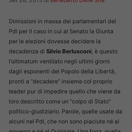
Set 28, 2013
di
Benedetto Delle Site
Dimissioni in massa dei parlamentari del
Pdl per il caso in cui al Senato la Giunta
per le elezioni dovesse decidere la
decadenza di
Silvio Berlusconi
, è questo
l’ultimatum ventilato negli ultimi giorni
dagli esponenti del Popolo della Libertà,
pronti a “decadere” insieme col proprio
leader pur di impedire quello che viene da
loro descritto come un “colpo di Stato”
politico-giudiziario. Parole, quelle usate da
alcuni nel Pdl, che non sono piaciute né al
governo e né al Quirinale. Una foga, quella