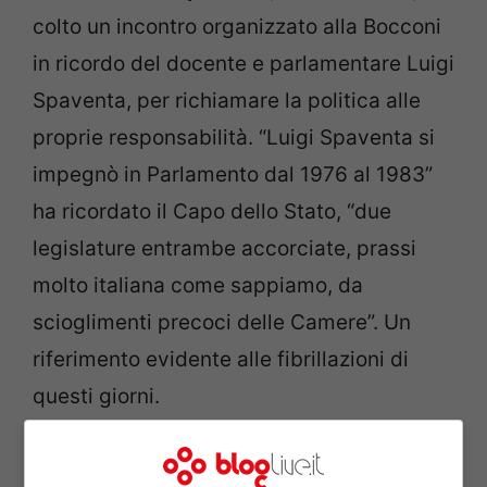
colto un incontro organizzato alla Bocconi
in ricordo del docente e parlamentare Luigi
Spaventa, per richiamare la politica alle
proprie responsabilità. “Luigi Spaventa si
impegnò in Parlamento dal 1976 al 1983”
ha ricordato il Capo dello Stato, “due
legislature entrambe accorciate, prassi
molto italiana come sappiamo, da
scioglimenti precoci delle Camere”. Un
riferimento evidente alle fibrillazioni di
questi giorni.