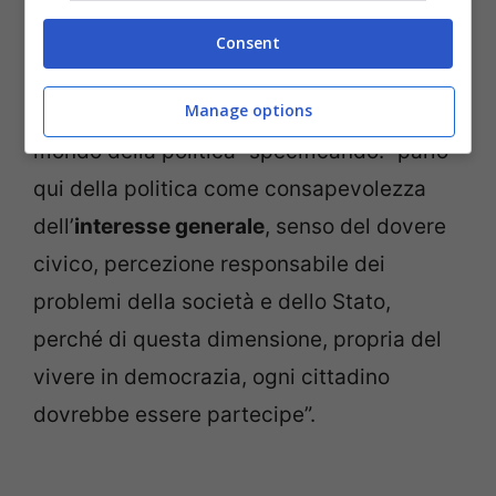
il Presidente della Repubblica si è chiesto
cosa rimane oggi “di quel modo di vivere la
Consent
politica e anche del modo in cui, di
Manage options
conseguenza, si vedeva dall’esterno il
mondo della politica” specificando: “parlo
qui della politica come consapevolezza
dell’
interesse generale
, senso del dovere
civico, percezione responsabile dei
problemi della società e dello Stato,
perché di questa dimensione, propria del
vivere in democrazia, ogni cittadino
dovrebbe essere partecipe”.