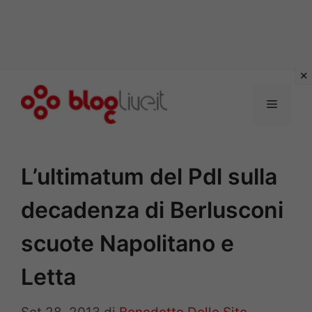
Vai
al
Menu
contenuto
L’ultimatum del Pdl sulla
decadenza di Berlusconi
scuote Napolitano e
Letta