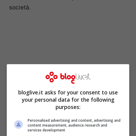
società.
bloglive.it asks for your consent to use
your personal data for the following
purposes:
Apparire è meglio che essere
da queste
parti o perlomeno i media ce lo fanno
Personalised advertising and content, advertising and
content measurement, audience research and
credere, condizionando fortemente le
services development