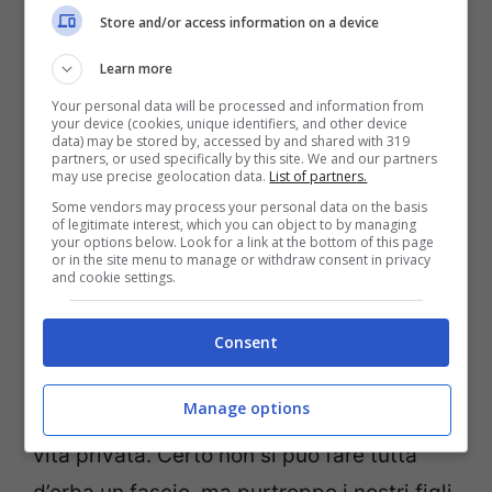
menti dei più piccoli. Il problema è che non
Store and/or access information on a device
se ne accorge nessuno, il problema è che i
Learn more
nostri figli cresceranno con esempi di
Your personal data will be processed and information from
giocatori presuntuosi che non conoscono
your device (cookies, unique identifiers, and other device
data) may be stored by, accessed by and shared with 319
l’umiltà, di campioni eccezionali ma senza
partners, or used specifically by this site. We and our partners
may use precise geolocation data.
List of partners.
un briciolo di cervello, di gente che perde
Some vendors may process your personal data on the basis
of legitimate interest, which you can object to by managing
tempo a pettinarsi negli spogliatoi per poi
your options below. Look for a link at the bottom of this page
or in the site menu to manage or withdraw consent in privacy
arrendersi in campo al primo ostacolo. I
and cookie settings.
nostri figli cresceranno sapendo che per
risolvere un problema basterà un calcione
Consent
o si sentiranno liberi di andare allo stadio
Manage options
per litigare o per sfogare delusioni della
vita privata. Certo non si può fare tutta