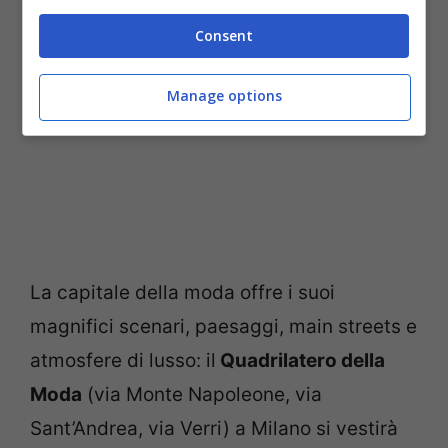
Consent
Manage options
La capitale della moda offre i suoi
magnifici scenari, paesaggi, main streets e
atmosfere di lusso: il
Quadrilatero della
Moda
(via Monte Napoleone, via
Sant’Andrea, via Verri) a Milano si vestirà