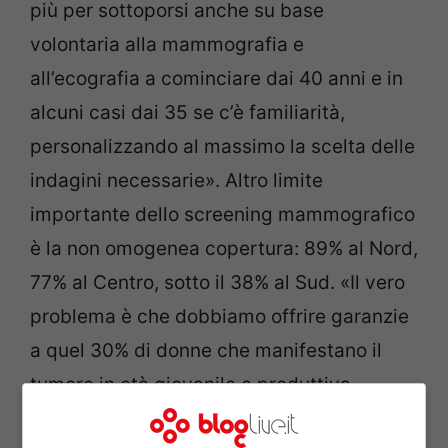
più per sottoporsi anche su base
volontaria alla mammografia e
all’ecografia a cominciare dai 40 anni e in
alcuni casi dai 35 se c’è familiarità,
personalizzando al massimo la scelta delle
indagini necessarie». Altro limite
importante dello screening mammografico
è la non omogenea copertura: 89% al Nord,
77% al Centro, sotto il 38% al Sud. «Il vero
problema è che dobbiamo offrire garanzie
a quel 30% di donne che manifestano il
tumore in età giovanile e produttiva –
spiega Francesco Schittulli, presidente