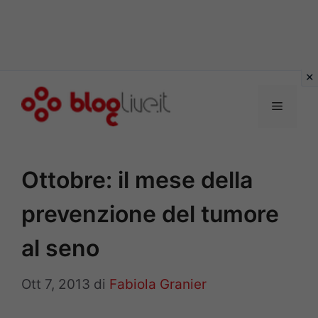
Vai
al
Menu
contenuto
Ottobre: il mese della
prevenzione del tumore
al seno
Ott 7, 2013
di
Fabiola Granier