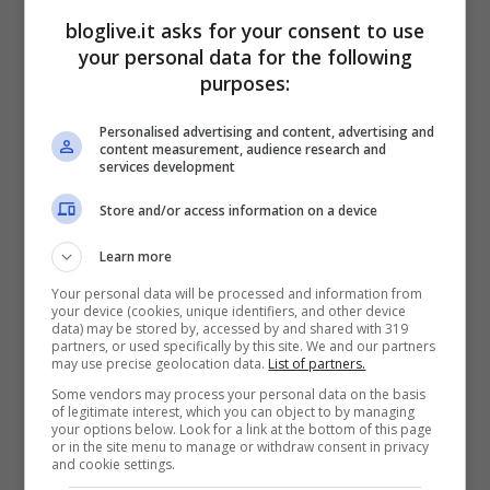
della Lega italiana per la lotta ai tumori –
bloglive.it asks for your consent to use
Un’analisi condotta da Blake Cady della
your personal data for the following
Harvard Medical School, pubblicata su
purposes:
Cancer, ha evidenziato come la maggior
Personalised advertising and content, advertising and
content measurement, audience research and
parte dei decessi si verifichi tra le più
services development
giovani non incluse nei programmi di
Store and/or access information on a device
screening. Ciò pone l’accento sulla
Learn more
necessità di incoraggiare l’esame
Your personal data will be processed and information from
mammografico prima dei 50 anni, perché
your device (cookies, unique identifiers, and other device
data) may be stored by, accessed by and shared with 319
scoprire un tumore al seno quando è
partners, or used specifically by this site. We and our partners
may use precise geolocation data.
List of partners.
ancora di pochi millimetri garantisce la
Some vendors may process your personal data on the basis
guarigione e una sopravvivenza con
of legitimate interest, which you can object to by managing
your options below. Look for a link at the bottom of this page
or in the site menu to manage or withdraw consent in privacy
migliore qualità di vita».
and cookie settings.