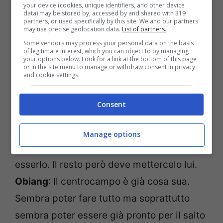
your device (cookies, unique identifiers, and other device
data) may be stored by, accessed by and shared with 319
partners, or used specifically by this site. We and our partners
SAMPDORIA
may use precise geolocation data.
List of partners.
Some vendors may process your personal data on the basis
Top
of legitimate interest, which you can object to by managing
your options below. Look for a link at the bottom of this page
Sansone
: Può essere la stagione giusta
or in the site menu to manage or withdraw consent in privacy
and cookie settings.
per farsi notare. L’anno scorso l’ha fatto in
qualche gara, quest’anno può proseguire
Consent
nella sua crescita.
Gabbiadini
: Cerca una piazza giusta per la
Manage options
sua consacrazione e Genova potrebbe
esserlo. Il resto però deve mettercelo lui.
Obiang
: Il centrocampo è già cosa sua.
Sembra poter fare tutto ma soprattutto
sembra poter essere già pronto per il salto