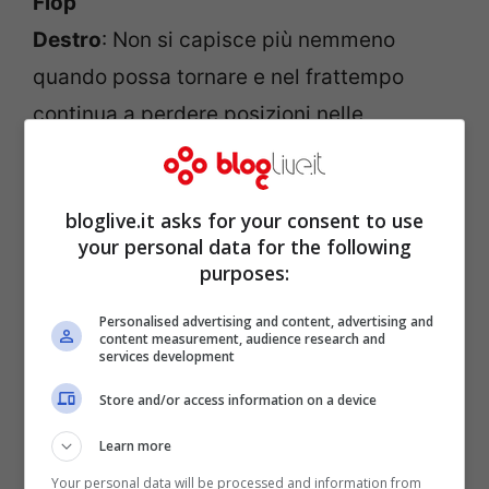
Flop
Destro
: Non si capisce più nemmeno
quando possa tornare e nel frattempo
continua a perdere posizioni nelle
gerarchie interne.
Burdisso
: In una grande squadra non c’è
bloglive.it asks for your consent to use
posto per lui dal primo minuto. La sua
your personal data for the following
inaffidabilità è troppa e la coppia Castan-
purposes:
Benatia non sembra avere rivali. Tornerà
Personalised advertising and content, advertising and
utile nel turn over.
content measurement, audience research and
services development
Torosidis
: La sua sfortuna è stata l’arrivo
Store and/or access information on a device
di Maicon ed il rilancio di Balzaretti. Con
questi due giocatori davanti difficilmente
Learn more
troverà continuità.
Your personal data will be processed and information from