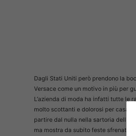
Dagli Stati Uniti però prendono la boc
Versace come un motivo in più per gu
L’azienda di moda ha infatti tutte le r
molto scottanti e dolorosi per casa V
partire dal nulla nella sartoria della
ma mostra da subito feste sfrenate e