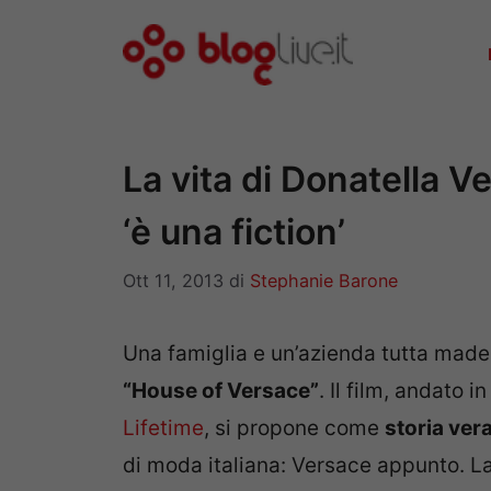
Vai
al
contenuto
La vita di Donatella V
‘è una fiction’
Ott 11, 2013
di
Stephanie Barone
Una famiglia e un’azienda tutta made 
“House of Versace”
. Il film, andato 
Lifetime
, si propone come
storia ver
di moda italiana: Versace appunto. L