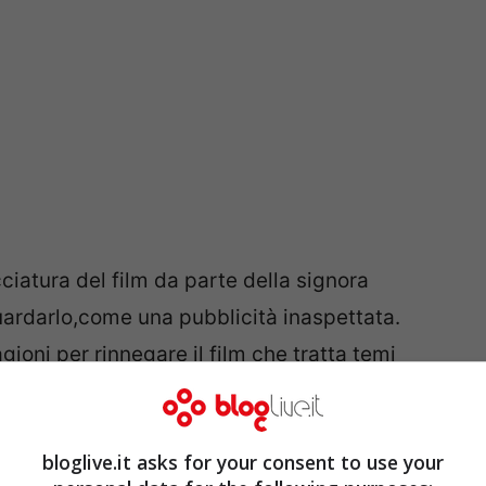
ciatura del film da parte della signora
ardarlo,come una pubblicità inaspettata.
agioni per rinnegare il film che tratta temi
ersace. Si sofferma poco sulla grandiosità di
 madre a Reggio Calabria del giovane Gianni
bloglive.it asks for your consent to use your
 successo. Sottolinea lo strettissimo legame