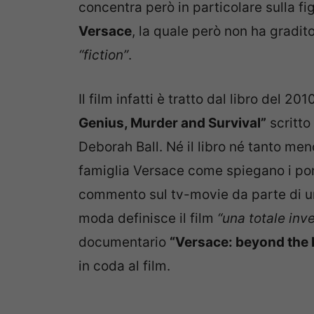
concentra però in particolare sulla f
Versace
, la quale però non ha gradit
“fiction”
.
Il film infatti è tratto dal libro del 201
Genius, Murder and Survival”
scritto
Deborah Ball. Né il libro né tanto men
famiglia Versace come spiegano i por
commento sul tv-movie da parte di un
moda definisce il film
“una totale inv
documentario
“Versace: beyond the 
in coda al film.