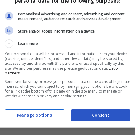
personal data for the following purposes:
continui litigi fino all’ultimo poco prima
ero nel 1997 a Miami. Da quel momento il film
Personalised advertising and content, advertising and content
measurement, audience research and services development
articolare di Donatella che dovrà gestire la
Store and/or access information on a device
per il 50% dalla figlia Allegra; è proprio ad un
Learn more
llo che Donatella firmerà la sua prima
Your personal data will be processed and information from your device
li anni successivi tra la
dipendenza dalla
(cookies, unique identifiers, and other device data) may be stored by,
accessed by and shared with 319 partners, or used specifically by this
ente, e
la probabile bancarotta dell’azienda.
site. We and our partners may use precise geolocation data.
List of
partners.
Some vendors may process your personal data on the basis of legitimate
interest, which you can object to by managing your options below. Look
for a link at the bottom of this page or in the site menu to manage or
withdraw consent in privacy and cookie settings.
Manage options
Consent