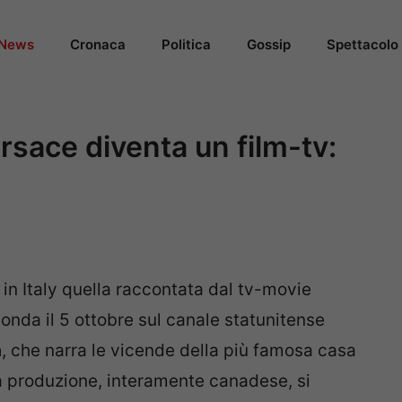
News
Cronaca
Politica
Gossip
Spettacolo
ersace diventa un film-tv:
in Italy quella raccontata dal tv-movie
in onda il 5 ottobre sul canale statunitense
a
, che narra le vicende della più famosa casa
a produzione, interamente canadese, si