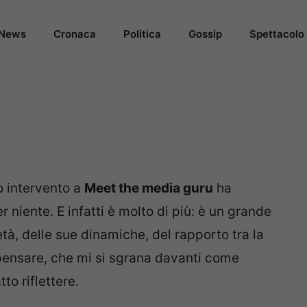
News
Cronaca
Politica
Gossip
Spettacolo
o intervento a
Meet the media guru
ha
r niente. E infatti è molto di più: è un grande
età, delle sue dinamiche, del rapporto tra la
i pensare, che mi si sgrana davanti come
tto riflettere.