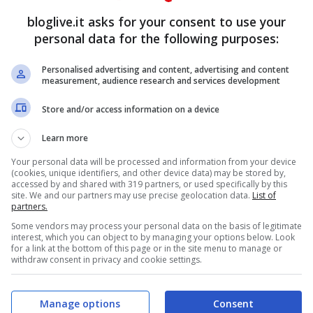
one preziosa.
bloglive.it asks for your consent to use your
personal data for the following purposes:
uella differenza – quel valore – è forse la
Personalised advertising and content, advertising and content
measurement, audience research and services development
erché quando la perdi online la perdi
Store and/or access information on a device
 distinguere, distinguere le cose e viverle
oi ma guardandole dritte negli occhi e basta.
Learn more
Your personal data will be processed and information from your device
(cookies, unique identifiers, and other device data) may be stored by,
accessed by and shared with 319 partners, or used specifically by this
site. We and our partners may use precise geolocation data.
List of
partners.
Some vendors may process your personal data on the basis of legitimate
interest, which you can object to by managing your options below. Look
for a link at the bottom of this page or in the site menu to manage or
withdraw consent in privacy and cookie settings.
Manage options
Consent