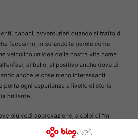
enti, capaci, avventurieri quando si tratta di
 che facciamo, misurando le parole come
he veicolino un’idea della nostra vita come
ll’enfasi, al bello, al positivo anche dove di
uidando anche le cose meno interessanti
 porta ogni esperienza a livello di storia
a brillante.
ve più vedi approvazione, a colpi di “mi
 che la generino, in un vortice che ti porta a
” anche là dove alcune di quelle storie invece