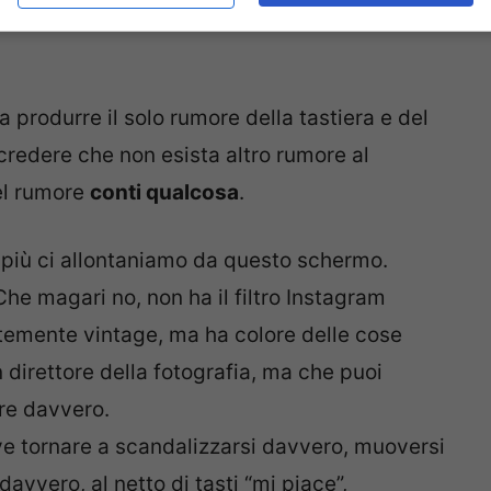
a produrre il solo rumore della tastiera e del
redere che non esista altro rumore al
el rumore
conti qualcosa
.
 più ci allontaniamo da questo schermo.
 Che magari no, non ha il filtro Instagram
ntemente vintage, ma ha colore delle cose
direttore della fotografia, ma che puoi
re davvero.
ve tornare a scandalizzarsi davvero, muoversi
avvero, al netto di tasti “mi piace”,