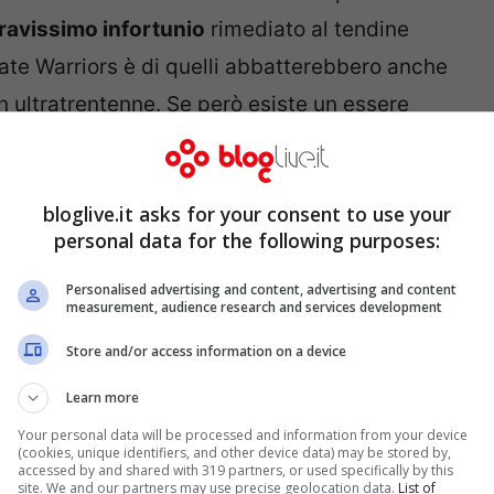
ravissimo infortunio
rimediato al tendine
tate Warriors è di quelli abbatterebbero anche
un ultratrentenne. Se però esiste un essere
e
al di fuori dei confini della realtà cestistica
,
bloglive.it asks for your consent to use your
personal data for the following purposes:
Personalised advertising and content, advertising and content
measurement, audience research and services development
Store and/or access information on a device
Learn more
Your personal data will be processed and information from your device
(cookies, unique identifiers, and other device data) may be stored by,
accessed by and shared with 319 partners, or used specifically by this
site. We and our partners may use precise geolocation data.
List of