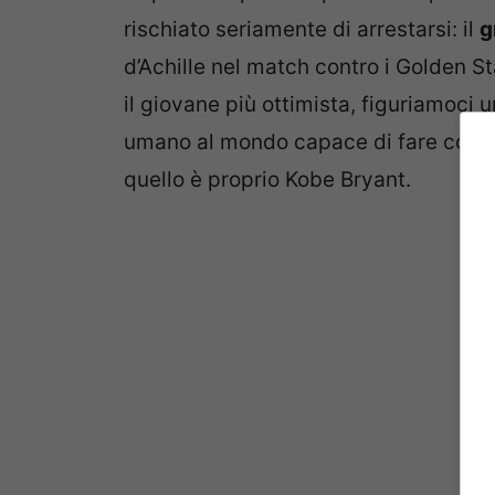
rischiato seriamente di arrestarsi: il
g
d’Achille nel match contro i Golden S
il giovane più ottimista, figuriamoci 
umano al mondo capace di fare cos
quello è proprio Kobe Bryant.