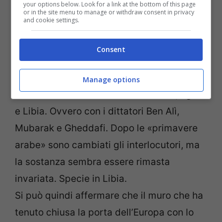
your options below. Look for a link at the bottom of this page
or in the site menu to manage or withdraw consent in privacy
and cookie settings.
Consent
Negli anni scorsi l’Italia ha firmato accordi
di cooperazione anti-immigrazione con
Manage options
vari Stati nord africani come Tunisia, Egitto
e Libia. Ovvero con i dittatori Ben Alì,
Mubarak e Gheddafi. Dopo le «primavere
arabe» sono cambiati gli interlocutori, ma
la sostanza sembra essere rimasta
invariata. Specie in Libia.
Si può quindi affermare che il muro che ha
tenuto chiusa la porta dell’Europa con lo