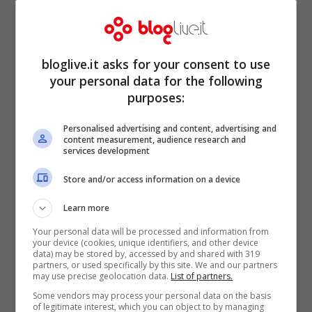
numero di morti
in mare. Ma le attività
militari di presidio delle coste e quelle
umanitarie di soccorso si sovreppongono e
bloglive.it asks for your consent to use
suscitano perplessità tra le stesse agenzie
your personal data for the following
purposes:
umanitarie. Così come perplessità sono
state espresse anche dalle Nazioni Unite
Personalised advertising and content, advertising and
content measurement, audience research and
circa la compatibilità tra «un servizio di
services development
intelligence» e la difesa dei diritti umani.
Store and/or access information on a device
Learn more
Your personal data will be processed and information from
your device (cookies, unique identifiers, and other device
data) may be stored by, accessed by and shared with 319
partners, or used specifically by this site. We and our partners
may use precise geolocation data.
List of partners.
Some vendors may process your personal data on the basis
of legitimate interest, which you can object to by managing