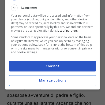
nonostante la mancanza di danaro.
Learn more
Your personal data will be processed and information from
your device (cookies, unique identifiers, and other device
data) may be stored by, accessed by and shared with 319
partners, or used specifically by this site. We and our partners
may use precise geolocation data.
List of partners.
Some vendors may process your personal data on the basis
of legitimate interest, which you can object to by managing
your options below. Look for a link at the bottom of this page
or in the site menu to manage or withdraw consent in privacy
and cookie settings.
Consent
Si dovrà dunque attendere il giorno
31
Manage options
ottobre
per scoprire quali saranno le
spassose avventure di padre e figlio,
durante una esilarante vacanza che non