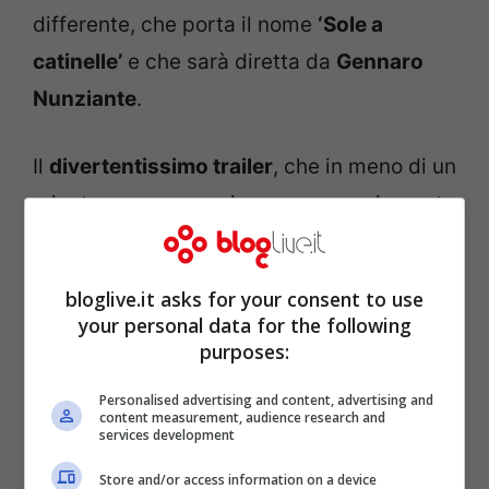
differente, che porta il nome
‘Sole a
catinelle’
e che sarà diretta da
Gennaro
Nunziante
.
Il
divertentissimo trailer
, che in meno di un
minuto e mezzo ne riassume egregiamente
in punti salienti, ha raccolto moltissimi
commenti euforici di quanti attendono con
bloglive.it asks for your consent to use
entusiasmo le avventure Checco
your personal data for the following
purposes:
personaggio, che nel film è uno
squattrinato venditore di aspirapolveri, e
Personalised advertising and content, advertising and
content measurement, audience research and
di suo figlio Niccolò a cui il papà ha
services development
promesso una vacanza ‘da sogno’
Store and/or access information on a device