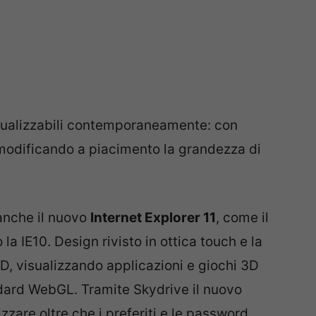
isualizzabili contemporaneamente: con
 modificando a piacimento la grandezza di
anche il nuovo
Internet Explorer 11
, come il
a IE10. Design rivisto in ottica touch e la
 3D, visualizzando applicazioni e giochi 3D
ndard WebGL. Tramite Skydrive il nuovo
izzare oltre che i preferiti e le password,