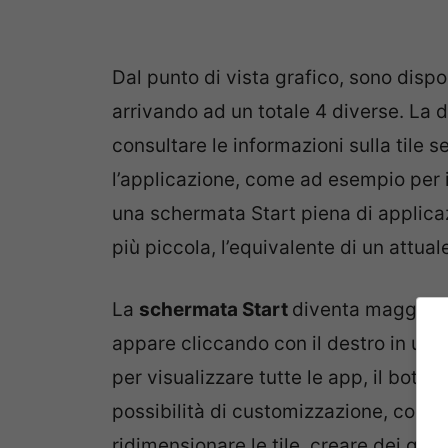
Dal punto di vista grafico, sono dispo
arrivando ad un totale 4 diverse. La
consultare le informazioni sulla tile 
l’applicazione, come ad esempio per i
una schermata Start piena di applicaz
più piccola, l’equivalente di un attua
La
schermata Start
diventa maggiorm
appare cliccando con il destro in un 
per visualizzare tutte le app, il botto
possibilità di customizzazione, come
ridimensionare le tile, creare dei gru