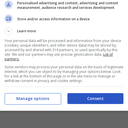
Personalised advertising and content, advertising and content
measurement, audience research and services development
ei colori e dell’immagine di sfondo dello Start.
gine di sfondo per la schermata Start e il
Store and/or access information on a device
ra tutti gli ambienti.
Learn more
Your personal data will be processed and information from your device
(cookies, unique identifiers, and other device data) may be stored by,
cquisisce invece più valore: innanzitutto ora
accessed by and shared with 319 partners, or used specifically by this
site. We and our partners may use precise geolocation data.
List of
ra, inoltre è possibile organizzare le app per
partners.
 o frequenza d’uso. Quando poi si installa una
Some vendors may process your personal data on the basis of legitimate
interest, which you can object to by managing your options below. Look
ata solo in questa schermata e non più nel
for a link at the bottom of this page or in the site menu to manage or
withdraw consent in privacy and cookie settings.
Manage options
Consent