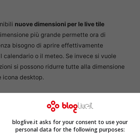
nibili
nuove dimensioni per le live tile
 dimensione più grande permette ora di
senza bisogno di aprire effettivamente
l calendario o il meteo. Se invece si vuole
ioni si possono ridurre tutte alla dimensione
le icona desktop.
ente personalizzabile, ora sulla barra che
punto qualsiasi troviamo, al posto del bottone
ne
Personalizza
. Esso attiva tutte le
bloglive.it asks for your consent to use your
 eliminare un’applicazione dalla schermata,
personal data for the following purposes:
ppi di app e assegnargli un nome. Inoltre si