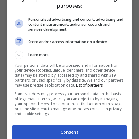
purposes:
Pakistan.
Personalised advertising and content, advertising and
content measurement, audience research and
services development
Store and/or access information on a device
Learn more
Your personal data will be processed and information from
your device (cookies, unique identifiers, and other device
data) may be stored by, accessed by and shared with 319
partners, or used specifically by this site. We and our partners
may use precise geolocation data.
List of partners.
Some vendors may process your personal data on the basis
of legitimate interest, which you can object to by managing
your options below. Look for a link at the bottom of this page
or in the site menu to manage or withdraw consent in privacy
Se Obama afferma che l’uso di questi è
and cookie settings.
solamente rivolto a compiere omicidi
mirati in termine del numero di vittime, è
Consent