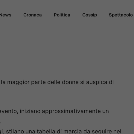
News
Cronaca
Politica
Gossip
Spettacolo
he la maggior parte delle donne si auspica di
 evento, iniziano approssimativamente un
.
gi, stilano una tabella di marcia da seguire nel