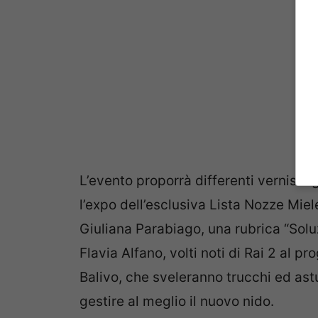
L’evento proporrà differenti vernissa
l’expo dell’esclusiva Lista Nozze Mie
Giuliana Parabiago, una rubrica “Soluz
Flavia Alfano, volti noti di Rai 2 al 
Balivo, che sveleranno trucchi ed ast
gestire al meglio il nuovo nido.