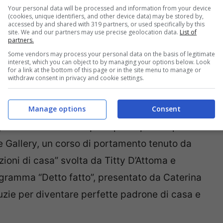
Your personal data will be processed and information from your device
(cookies, unique identifiers, and other device data) may be stored by,
accessed by and shared with 319 partners, or used specifically by this
site. We and our partners may use precise geolocation data.
List of
partners.
Some vendors may process your personal data on the basis of legitimate
interest, which you can object to by managing your options below. Look
for a link at the bottom of this page or in the site menu to manage or
withdraw consent in privacy and cookie settings.
Manage options
Consent
ge matrimoniali alla quale poter partecipare:
le Gallery, un corso di portamento tenuto da
ioni di casa” svolta da Titty D’Attoma e
programma “Detto fatto”, presentato da Caterina
uzie per diventare perfette padrone di casa e