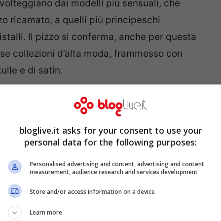
 volteggiano dai modelli più sensuali, che
zo ricamato, a quelli più principeschi
ristalli. Il pizzo si conferma, anche per questa
ose collezioni d’alta moda, frammesso con
ulle e di satin.
enda l’imperdibile appuntamento di
martedì
o spazio espositivo
Miele Gallery di Corso
bloglive.it asks for your consent to use your
o
, dove sarà possibile ammirare e conoscere
personal data for the following purposes:
 e le idee più originali e romantiche proposte
Personalised advertising and content, advertising and content
no infatti fra i partecipanti Vogue Sposa,
measurement, audience research and services development
ntorni e AFM Banqueting.
Store and/or access information on a device
Learn more