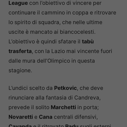
League
con l’obiettivo di vincere per
continuare il cammino in coppa e ritrovare
lo spirito di squadra, che nelle ultime
uscite è mancato ai biancocelesti.
L’obiettivo è quindi sfatare il
tabù
trasferta
, con la Lazio mai vincente fuori
dalle mura dell’Olimpico in questa
stagione.
L’undici scelto da
Petkovic
, che deve
rinunciare alla fantasia di Candreva,
prevede il solito
Marchetti
in porta;
Novaretti
e
Cana
centrali difensivi,
Cavanda
e il ritrovato
Radu
sugli esterni,