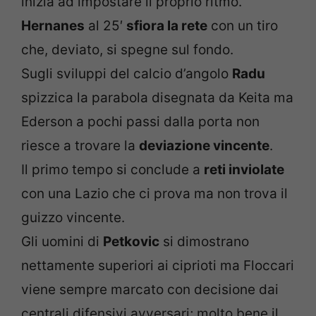
inizia ad impostare il proprio ritmo.
Hernanes
al 25′
sfiora la rete
con un tiro
che, deviato, si spegne sul fondo.
Sugli sviluppi del calcio d’angolo
Radu
spizzica la parabola disegnata da Keita ma
Ederson a pochi passi dalla porta non
riesce a trovare la
deviazione vincente
.
Il primo tempo si conclude a
reti inviolate
con una Lazio che ci prova ma non trova il
guizzo vincente.
Gli uomini di
Petkovic
si dimostrano
nettamente superiori ai ciprioti ma Floccari
viene sempre marcato con decisione dai
centrali difensivi avversari; molto bene il