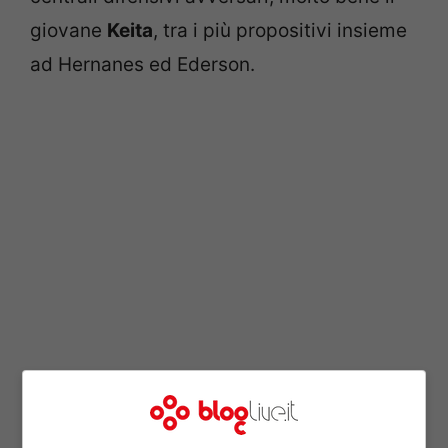
giovane
Keita
, tra i più propositivi insieme
ad Hernanes ed Ederson.
La ripresa inizia sulla falsa riga del primo
tempo con la
Lazio
che costringe l’Apollon