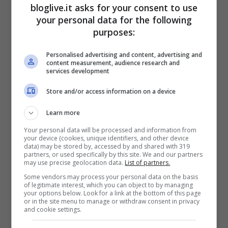
nella propria metà campo.
bloglive.it asks for your consent to use
your personal data for the following
Nonostante un discreto avvio i
purposes:
biancocelesti
calano con il passare dei
Personalised advertising and content, advertising and
minuti ed a sorpresa al 57′ sono proprio i
content measurement, audience research and
services development
padroni di casa a sfiorare il vantaggio con
Papoulis
che alza sopra la traversa dopo
Store and/or access information on a device
un erroraccio di Cavanda.
Learn more
Petkovic
prova ad inserire
Perea
per
Your personal data will be processed and information from
your device (cookies, unique identifiers, and other device
Floccari e
Felipe Anderson
per Keita
data) may be stored by, accessed by and shared with 319
partners, or used specifically by this site. We and our partners
cercando nei
giovani talenti
il guizzo
may use precise geolocation data.
List of partners.
Some vendors may process your personal data on the basis
vincente ma i biancocelesti non riescono
of legitimate interest, which you can object to by managing
your options below. Look for a link at the bottom of this page
più a garantire l’incisività dimostrata nel
or in the site menu to manage or withdraw consent in privacy
and cookie settings.
primo tempo ed un’altra palla persa