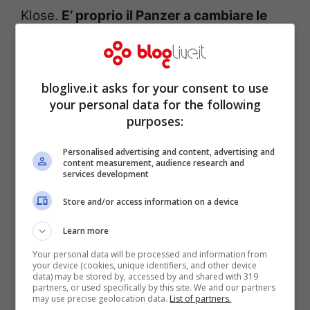
Klose.
E’ proprio il Panzer a cambiare le
sorti della gara
al 52′ segnando prima la
rete dell’1-0, e solamente due minuti dopo
guadagnando un netto rigore per colpo di
bloglive.it asks for your consent to use
your personal data for the following
mano di Pisano, trasformato poi da
purposes:
Candreva. La Lazio però non si ferma e
Personalised advertising and content, advertising and
continua a creare occasioni sempre con il
content measurement, audience research and
services development
tedesco, assoluto protagonista della
ripresa. Al 65′ la Lazio va vicina al terzo
Store and/or access information on a device
gol con Perea che prende il palo, e Klose
Learn more
sulla ribattuta la manda fuori. Il Cagliari
Your personal data will be processed and information from
your device (cookies, unique identifiers, and other device
prova a farsi vedere dalle parti di
data) may be stored by, accessed by and shared with 319
partners, or used specifically by this site. We and our partners
Marchetti, prima al 75′ con Astori su cross
may use precise geolocation data.
List of partners.