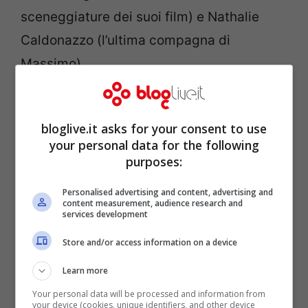
sceneggiature dei suoi film) e Nathalie
Caldonazzo (l’ultima compagna di
Massimo).
bloglive.it asks for your consent to use
your personal data for the following
purposes:
Personalised advertising and content, advertising and
content measurement, audience research and
services development
Store and/or access information on a device
Learn more
Nonostante si parli di una messa in onda
Your personal data will be processed and information from
your device (cookies, unique identifiers, and other device