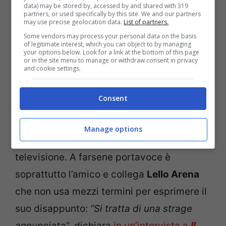
prevista su
Canale 5
per la primavera del
data) may be stored by, accessed by and shared with 319
partners, or used specifically by this site. We and our partners
2014, quasi in concomitanza con
may use precise geolocation data.
List of partners.
l’anniversario dei venti anni dalla
Some vendors may process your personal data on the basis
of legitimate interest, which you can object to by managing
your options below. Look for a link at the bottom of this page
scomparsa, avvenuta il
4 giugno 1994
, le
or in the site menu to manage or withdraw consent in privacy
and cookie settings.
riprese non sembrano così imminenti come
si legge in giro sul web. Tra i motivi del
Consent
ritardo, le
polemiche
dei giorni scorsi che
riflettono un certo malcontento, a
Manage options
proposito dell’idea di far rivivere Troisi in
televisione. A farsene portavoce è
soprattutto l’amico e collega
Lello Arena
che non usa mezzi termini per esprimere il
suo disappunto:
“Si tratta di una strage
annunciata”
, dichiara
in un’intervista a
Il