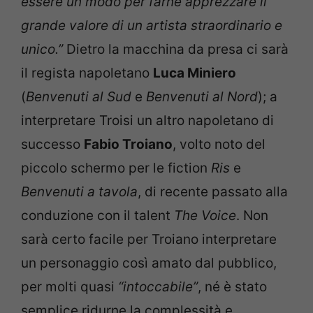
essere un modo per farne apprezzare il
grande valore di un artista straordinario e
unico.”
Dietro la macchina da presa ci sarà
il regista napoletano
Luca Miniero
(
Benvenuti al Sud
e
Benvenuti al Nord
); a
interpretare Troisi un altro napoletano di
successo
Fabio Troiano
, volto noto del
piccolo schermo per le fiction
Ris
e
Benvenuti a tavola
, di recente passato alla
conduzione con il talent
The Voice
. Non
sarà certo facile per Troiano interpretare
un personaggio così amato dal pubblico,
per molti quasi
“intoccabile”
, né è stato
semplice ridurne la complessità e