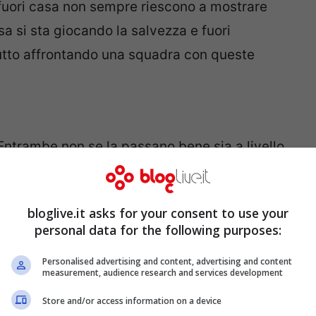
ri fuori casa non sempre riescono a mostrare
asa si sta giocando la salvezza e fuori
tutto affrontando una squadra con queste
Entrambe non se la passano bene sia a livello
sa è cambiato nelle ultime partite e sembra
una sola riuscirà a proseguire questa striscia
bloglive.it asks for your consent to use your
 risposta ed infine un bell’X finale.
personal data for the following purposes:
Personalised advertising and content, advertising and content
measurement, audience research and services development
assano male tutte e due, anche se in casa
Store and/or access information on a device
gero miglioramento. Marassi è un campo