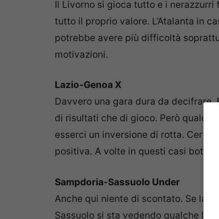
Il Livorno si gioca tutto e i nerazzur
tutto il proprio valore. L’Atalanta in c
potrebbe avere più difficoltà soprat
motivazioni.
Lazio-Genoa X
Davvero una gara dura da decifrare. 
di risultati che di gioco. Però qualco
esserci un inversione di rotta. Certo 
positiva. A volte in questi casi botta e
Sampdoria-Sassuolo Under
Anche qui niente di scontato. Se la p
Sassuolo si sta vedendo qualche leg