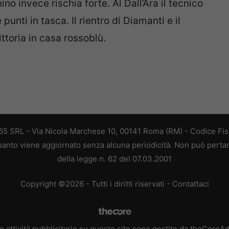
no invece rischia forte. Al Dall’Ara il tecnico
 punti in tasca. Il rientro di Diamanti e il
ttoria in casa rossoblù.
 365 SRL - Via Nicola Marchese 10, 00141 Roma (RM) - Codice Fisc
 quanto viene aggiornato senza alcuna periodicità. Non può perta
della legge n. 62 del 07.03.2001
Copyright ©2026 - Tutti i diritti riservati -
Contattaci
e attività pubblicitarie su questo sito sono gestite da theCoreA