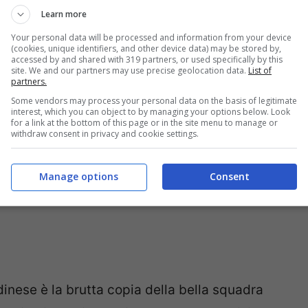
Learn more
ta riuscendo a farsi rispettare sempre, e
Your personal data will be processed and information from your device
imo.
(cookies, unique identifiers, and other device data) may be stored by,
accessed by and shared with 319 partners, or used specifically by this
site. We and our partners may use precise geolocation data.
List of
partners.
Some vendors may process your personal data on the basis of legitimate
interest, which you can object to by managing your options below. Look
for a link at the bottom of this page or in the site menu to manage or
withdraw consent in privacy and cookie settings.
Manage options
Consent
’Udinese è la brutta copia della bella squadra