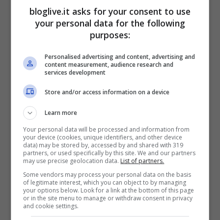
bloglive.it asks for your consent to use
your personal data for the following
purposes:
Personalised advertising and content, advertising and
content measurement, audience research and
services development
Il display è molto sottile
, la batteria da
Store and/or access information on a device
2800 mAh e la fotocamera ha un sensore
Learn more
da 13 megapixel.
Your personal data will be processed and information from
Varie sono le particolarità del Galaxy
your device (cookies, unique identifiers, and other device
data) may be stored by, accessed by and shared with 319
Round:
“Roll Effect”, “Bounce UX” e “Side
partners, or used specifically by this site. We and our partners
may use precise geolocation data.
List of partners.
Mirror”.
Some vendors may process your personal data on the basis
of legitimate interest, which you can object to by managing
Con queste tre funzioni si potrà accedere
your options below. Look for a link at the bottom of this page
or in the site menu to manage or withdraw consent in privacy
ad informazioni, musica e foto inclinando a
and cookie settings.
destra o sinistra il telefono, un’innovazione