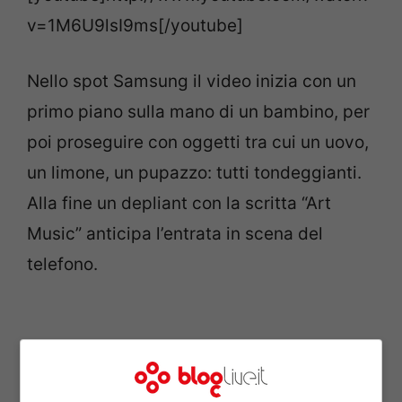
v=1M6U9lsI9ms[/youtube]
Nello spot Samsung il video inizia con un
primo piano sulla mano di un bambino, per
poi proseguire con oggetti tra cui un uovo,
un limone, un pupazzo: tutti tondeggianti.
Alla fine un depliant con la scritta “Art
Music” anticipa l’entrata in scena del
telefono.