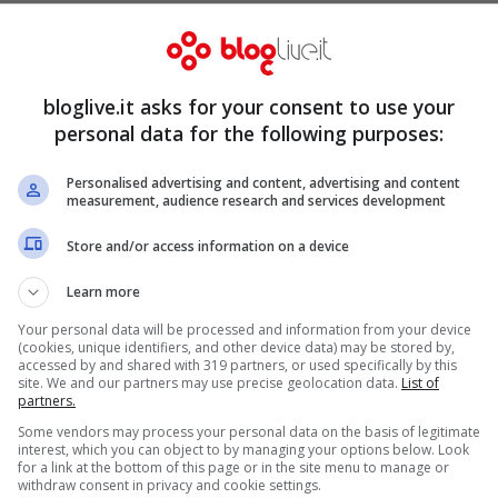
o il mondo inizia oggi la vendita della
bloglive.it asks for your consent to use your
 per la prima volta proporrà non solo abiti per
personal data for the following purposes:
o.
Personalised advertising and content, advertising and content
measurement, audience research and services development
Store and/or access information on a device
Learn more
Your personal data will be processed and information from your device
(cookies, unique identifiers, and other device data) may be stored by,
accessed by and shared with 319 partners, or used specifically by this
site. We and our partners may use precise geolocation data.
List of
partners.
Some vendors may process your personal data on the basis of legitimate
interest, which you can object to by managing your options below. Look
for a link at the bottom of this page or in the site menu to manage or
withdraw consent in privacy and cookie settings.