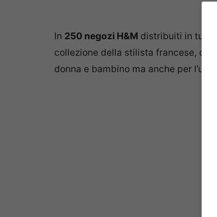
In
250 negozi H&M
distribuiti in tutt
collezione della stilista francese, che
donna e bambino ma anche per l’uom