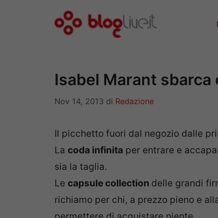
Vai
al
contenuto
Isabel Marant sbarca
Nov 14, 2013
di
Redazione
Il picchetto fuori dal negozio dalle pr
La
coda infinita
per entrare e accapar
sia la taglia.
Le
capsule collection
delle grandi fi
richiamo per chi, a prezzo pieno e all
permettere di acquistare niente.