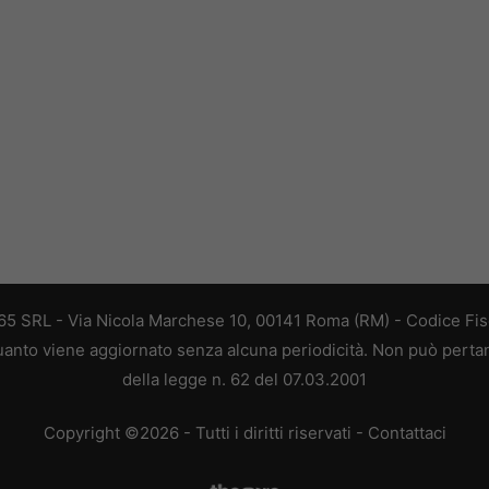
 365 SRL - Via Nicola Marchese 10, 00141 Roma (RM) - Codice Fisc
 quanto viene aggiornato senza alcuna periodicità. Non può perta
della legge n. 62 del 07.03.2001
Copyright ©2026 - Tutti i diritti riservati -
Contattaci