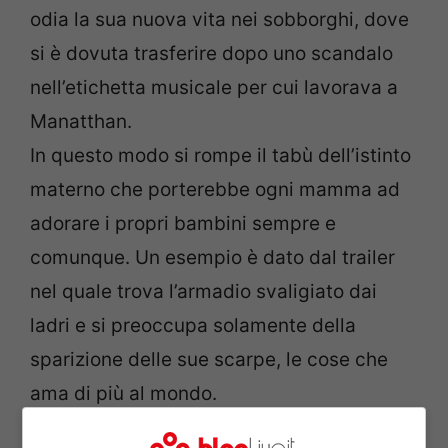
odia la sua nuova vita nei sobborghi, dove
si è dovuta trasferire dopo uno scandalo
nell’etichetta musicale per cui lavorava a
Manatthan.
In questo modo si rompe il tabù dell’istinto
materno che porterebbe ogni mamma ad
adorare i propri bambini sempre e
comunque. Un esempio è dato dal trailer
nel quale trova l’armadio svaligiato dai
ladri e si preoccupa solamente della
sparizione delle sue scarpe, le cose che
ama di più al mondo.