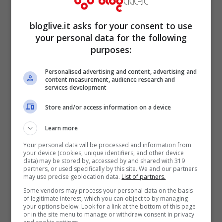
Nella serie si evidenzia in modo divertente
il
prendere in giro i diversi stili dell’essere
bloglive.it asks for your consent to use
your personal data for the following
genitori
. Un po’ come fanno le mamme
purposes:
stesse che raccontano le loro disavventure
nel crescere i figli.
Personalised advertising and content, advertising and
content measurement, audience research and
Per dovere di cronaca, Eva Longoria,
services development
attrice e modella statunitense di origine
Store and/or access information on a device
messicana, ha 38 anni, due matrimoni
Learn more
falliti alle spalle e nessuna pretesa di
Your personal data will be processed and information from
your device (cookies, unique identifiers, and other device
diventare a tutti i costi mamma e magari
data) may be stored by, accessed by and shared with 319
partners, or used specifically by this site. We and our partners
dover crescere da sola un bebè. È convinta
may use precise geolocation data.
List of partners.
comunque che, se si trova la persona
Some vendors may process your personal data on the basis
of legitimate interest, which you can object to by managing
giusta, allora è il momento di pensare
your options below. Look for a link at the bottom of this page
or in the site menu to manage or withdraw consent in privacy