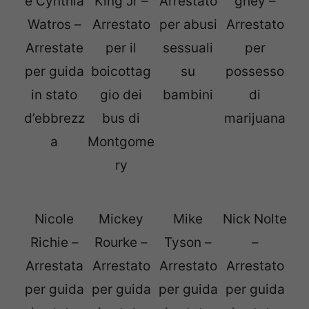
e Cynthia
King Jr –
Arrestato
ghey –
Watros –
Arrestato
per abusi
Arrestato
Arrestate
per il
sessuali
per
per guida
boicottag
su
possesso
in stato
gio dei
bambini
di
d’ebbrezz
bus di
marijuana
a
Montgome
ry
Nicole
Mickey
Mike
Nick Nolte
Richie –
Rourke –
Tyson –
–
Arrestata
Arrestato
Arrestato
Arrestato
per guida
per guida
per guida
per guida