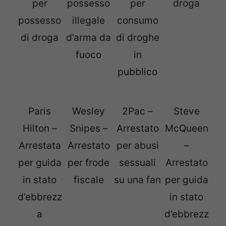
per
possesso
per
droga
possesso
illegale
consumo
di droga
d’arma da
di droghe
fuoco
in
pubblico
Paris
Wesley
2Pac –
Steve
Hilton –
Snipes –
Arrestato
McQueen
Arrestata
Arrestato
per abusi
–
per guida
per frode
sessuali
Arrestato
in stato
fiscale
su una fan
per guida
d’ebbrezz
in stato
a
d’ebbrezz