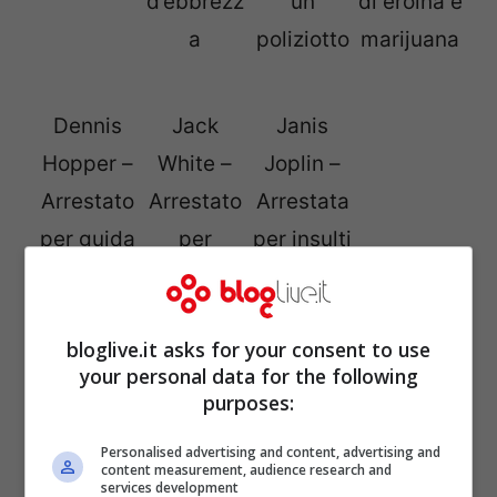
d’ebbrezz
un
di eroina e
a
poliziotto
marijuana
Dennis
Jack
Janis
Hopper –
White –
Joplin –
Arrestato
Arrestato
Arrestata
per guida
per
per insulti
in stato
violenza in
alla polizia
d’ebbrezz
strada
dopo un
bloglive.it asks for your consent to use
a
concerto
your personal data for the following
purposes:
Personalised advertising and content, advertising and
Jay Z –
Kiefer
James
Jim
content measurement, audience research and
services development
Arrestato
Sutherlan
Brown –
Morrison –