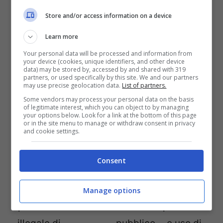
per aver
d –
Arrestato
Arrestato
Store and/or access information on a device
accoltellat
Arrestato
per
per atti
Learn more
o un
per
violenza
osceni e
Your personal data will be processed and information from
your device (cookies, unique identifiers, and other device
produttore
sorpasso
domestica
insulti alle
data) may be stored by, accessed by and shared with 319
partners, or used specifically by this site. We and our partners
in un night
di limiti di
forze
may use precise geolocation data.
List of partners.
velocità
dell’ordine
Some vendors may process your personal data on the basis
of legitimate interest, which you can object to by managing
your options below. Look for a link at the bottom of this page
or in the site menu to manage or withdraw consent in privacy
and cookie settings.
Johnny
Marilyn
Kurt
Cash –
Manson –
Cobain –
Consent
Arrestato
Arrestato
Arrestato
per
per gesti
per
Manage options
possesso
osceni in
possesso