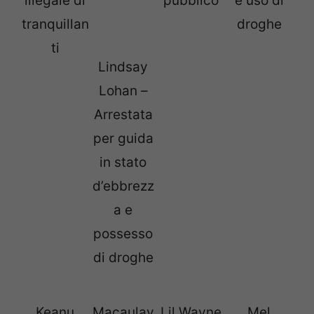
illegale di
pubblico
e uso di
tranquillan
droghe
ti
Lindsay
Lohan –
Arrestata
per guida
in stato
d’ebbrezz
a e
possesso
di droghe
Keanu
Macaulay
Lil Wayne
Mel