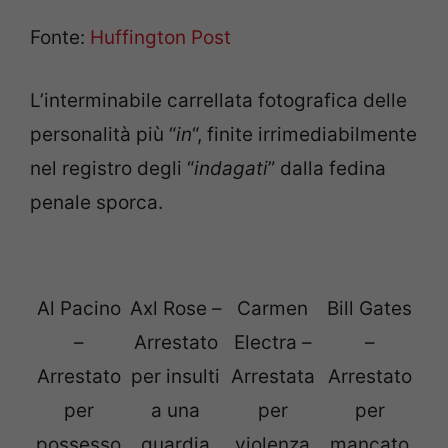
Fonte:
Huffington Post
L’interminabile carrellata fotografica delle
personalità più “
in
“, finite irrimediabilmente
nel registro degli “
indagati
” dalla fedina
penale sporca.
Al Pacino
Axl Rose –
Carmen
Bill Gates
–
Arrestato
Electra –
–
Arrestato
per insulti
Arrestata
Arrestato
per
a una
per
per
possesso
guardia
violenza
mancato