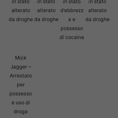
in stato
in stato
in stato
in stato
alterato
alterato
d’ebbrezz
alterato
da droghe
da droghe
a e
da droghe
possesso
di cocaina
Mick
Jagger –
Arrestato
per
possesso
e uso di
droga