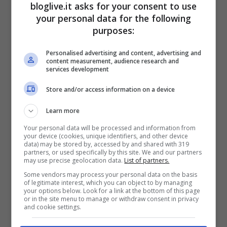
successiva colleziona 35 presenze e 25
bloglive.it asks for your consent to use
your personal data for the following
gol complessivi contribuendo al “double”
purposes:
della sua squadra, ovvero la conquista di
campionato e coppa nazionale. Ma il
Personalised advertising and content, advertising and
content measurement, audience research and
ragazzone alto 188 cm dall’impressionante
services development
fiuto del gol, non è sazio. In questo scorcio
Store and/or access information on a device
di stagione è già risultato decisivo,
Learn more
decidendo la sfida all’ultimo minuto contro
Your personal data will be processed and information from
your device (cookies, unique identifiers, and other device
gli acerrimi rivali del Panathinaikos,
data) may be stored by, accessed by and shared with 319
partners, or used specifically by this site. We and our partners
segnando il primo gol con il quale ha
may use precise geolocation data.
List of partners.
aperto la goleada contro il Paok Salonicco
Some vendors may process your personal data on the basis
of legitimate interest, which you can object to by managing
secondo in classifica. Ma soprattutto ha
your options below. Look for a link at the bottom of this page
or in the site menu to manage or withdraw consent in privacy
stabilito un nuovo record: lo scorso due
and cookie settings.
ottobre ha realizzato una tripletta in