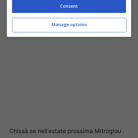
Consent
Champions League
nella gara esterna
contro l’Anderlecht: nessun greco ne era
Manage options
stato mai capace.
Chissà se nell’estate prossima Mitroglou