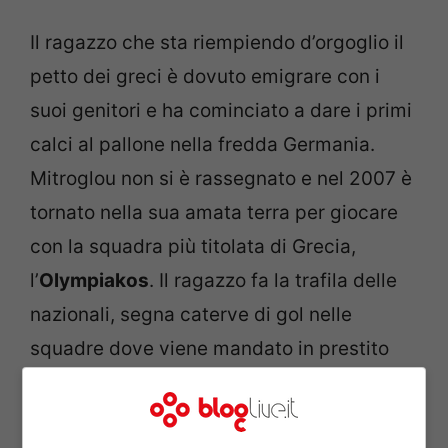
Il ragazzo che sta riempiendo d’orgoglio il
petto dei greci è dovuto emigrare con i
suoi genitori e ha cominciato a dare i primi
calci al pallone nella fredda Germania.
Mitroglou non si è rassegnato e nel 2007 è
tornato nella sua amata terra per giocare
con la squadra più titolata di Grecia,
l’
Olympiakos
. Il ragazzo fa la trafila delle
nazionali, segna caterve di gol nelle
squadre dove viene mandato in prestito
per farsi le cosiddette ossa, e torna al
Pireo nell’estate 2012. La stagione