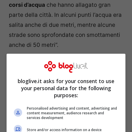
corsi d’acqua
che hanno allagato gran
parte della città. In alcuni punti l’acqua era
salita anche di due metri, mentre alcune
strade sono sprofondate con smottamenti
anche di 50 metri”.
bloglive.it asks for your consent to use
your personal data for the following
purposes:
Personalised advertising and content, advertising and
content measurement, audience research and
services development
Store and/or access information on a device