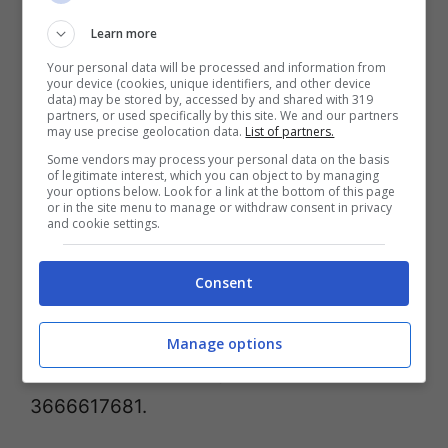
La stessa
capitaneria di porto
è
Learn more
intervenuta con i propri mezzi nelle strade
Your personal data will be processed and information from
your device (cookies, unique identifiers, and other device
allagate della città. Ora, che la situazione
data) may be stored by, accessed by and shared with 319
partners, or used specifically by this site. We and our partners
meteo si sta lentamente normalizzando si
may use precise geolocation data.
List of partners.
Some vendors may process your personal data on the basis
stanno allestendo campi per accogliere le
of legitimate interest, which you can object to by managing
your options below. Look for a link at the bottom of this page
famiglie sfollate
, mentre permane
or in the site menu to manage or withdraw consent in privacy
and cookie settings.
un’
allerta meteo
sul nuorese per questa
mattina. Al momento risulta in tilt il
Consent
centralino del 115. Sono stati allestiti due
numeri di telefono alternativi per
Manage options
rispondere alle emergenza: 078969502
3666617681.