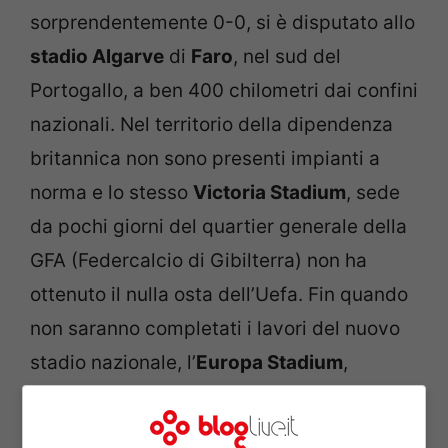
sorprendentemente 0-0, si è disputato allo
stadio Algarve
di
Faro
, nel sud del
Portogallo, a ben 400 chilometri dai confini
nazionali. Nel territorio della dipendenza
britannica non sono presenti impianti a
norma e lo stesso
Victoria Stadium
, sede
da pochi giorni del quartier generale della
GFA (Federcalcio di Gibilterra) non ha
ottenuto il nulla osta dell’Uefa. Fin quando
non saranno completati i lavori del nuovo
stadio nazionale, l’
Europa Stadium
,
previsti per il 2016, gli appassionati di
calcio della Rocca meno temerari saranno