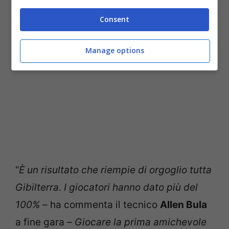
propria Nazionale.
Consent
Manage options
“
È un risultato che riempie di orgoglio tutta
Gibilterra. I giocatori hanno dato più del
100%
– ha commenta il tecnico
Allen Bula
a fine gara –
Giocare la prima amichevole