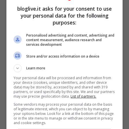
costretti ad espatriare.
bloglive.it asks for your consent to use
your personal data for the following
purposes:
La stella della squadra, se così si può
chiamare, è il difensore classe ’78
Danny
Personalised advertising and content, advertising and
content measurement, audience research and
Higginbotham
, attualmente al Chester,
services development
quinta serie inglese, ma con trascorsi nella
Store and/or access information on a device
Premier League anche tra le file del
Learn more
Manchester United alla fine degli anni ’90.
Your personal data will be processed and information from
Tantissimi sono invece i
giocatori non
your device (cookies, unique identifiers, and other device
data) may be stored by, accessed by and shared with 319
professionisti
che militano in squadre
partners, or used specifically by this site. We and our partners
may use precise geolocation data.
List of partners.
locali e che hanno dovuto chiedere
Some vendors may process your personal data on the basis
of legitimate interest, which you can object to by managing
permesso al lavoro per questa poter
your options below. Look for a link at the bottom of this page
or in the site menu to manage or withdraw consent in privacy
scendere in campo con la maglia della
and cookie settings.