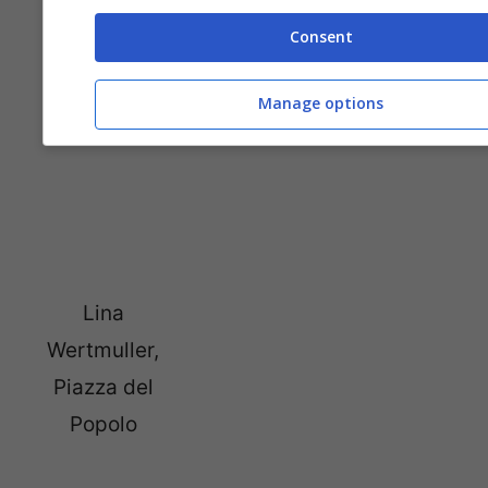
Ornella Muti,
Claudia
Consent
Piazza
Gerini, Il
Trilussa
Tevere
Manage options
Lina
Wertmuller,
Piazza del
Popolo