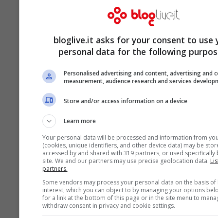
Trinità dei
Monti
bloglive.it asks for your consent to use 
personal data for the following purpos
Simona Izzo,
Virna Lisi,
Marina Ripa di
Personalised advertising and content, advertising and 
measurement, audience research and services develop
Gianicolo
Colosseo
Meana, Villa
Store and/or access information on a device
Borghese
Learn more
Your personal data will be processed and information from you
Giovanna
Georgette
Mara Venier,
(cookies, unique identifiers, and other device data) may be stor
accessed by and shared with 319 partners, or used specifically b
Melandri
Ranucci,
Campo de’
site. We and our partners may use precise geolocation data.
Lis
partners.
Castel
Fiori
Some vendors may process your personal data on the basis of 
Sant’Angelo
interest, which you can object to by managing your options bel
for a link at the bottom of this page or in the site menu to mana
withdraw consent in privacy and cookie settings.