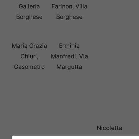
Galleria
Farinon, Villa
Borghese
Borghese
Maria Grazia
Erminia
Chiuri,
Manfredi, Via
Gasometro
Margutta
Nicoletta
Fiorucci,