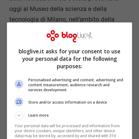
oggi al Museo della scienza e della
tecnologia di Milano, nell’ambito della
manifestazione “Knowledge” promossa da
Nuvola verde.
La Guida è navigabile online sul relativo
bloglive.it asks for your consent to use
your personal data for the following
sito
.
purposes:
Personalised advertising and content, advertising and
content measurement, audience research and
services development
Store and/or access information on a device
Learn more
Your personal data will be processed and information from
your device (cookies, unique identifiers, and other device
data) may be stored by, accessed by and shared with 319