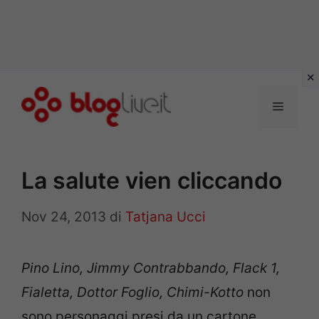
Vai
al
Menu
contenuto
La salute vien cliccando
Nov 24, 2013
di
Tatjana Ucci
Pino Lino, Jimmy Contrabbando, Flack 1,
Fialetta, Dottor Foglio, Chimi-Kotto
non
sono personaggi presi da un cartone