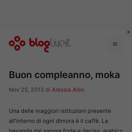
Vai
al
Menu
contenuto
Buon compleanno, moka
Nov 25, 2013
di
Alessia Aleo
Una delle maggiori istituzioni presente
all’interno di ogni dimora è il caffè. La
bevanda dal sapore forte e deciso, arabico