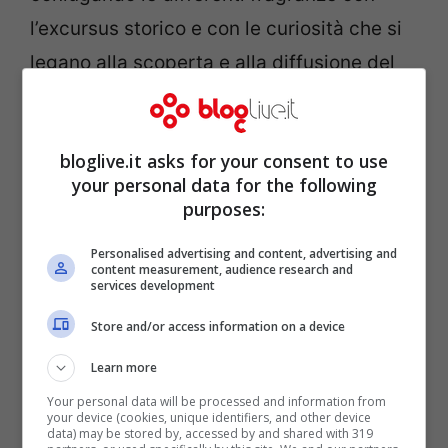
l’excursus storico e con le curiosità che si
legano alla scoperta e alla diffusione del
prodotto, alla produzione e alla tostatura.
bloglive.it asks for your consent to use
your personal data for the following
purposes:
Personalised advertising and content, advertising and
content measurement, audience research and
services development
Store and/or access information on a device
Learn more
Your personal data will be processed and information from
your device (cookies, unique identifiers, and other device
Sarà possibile visionare anche
data) may be stored by, accessed by and shared with 319