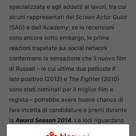
specializzata e agli addetti ai lavori, tra cui
alcuni rappresentati del
Screen Actor Guild
(SAG) e dell’
Academy
; se le recensioni
sono ancora sotto embargo, le prime
reazioni trapelate sui social network
confermano la sensazione che il nuovo film
di Russell – le cui ultime due pellicole
Il
lato positivo
(2012) e
The Fighter
(2010)
sono stati nominati per il miglior film e
regista – potrebbe avere buone chance di
fare incetta di candidature e premi durante
la
Award Season 2014
. Le lodi riguardano
soprattutto le performance degli attori. Il