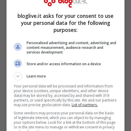
che comunque non sorprende molto visto
anche
il cast all star che David O. Russell è
bloglive.it asks for your consent to use
your personal data for the following
riuscito a mettere insieme per la pellicola
,
purposes:
e che include
Christian Bale
,
Amy Adams
,
Personalised advertising and content, advertising and
Jeremy Renner
,
Bradley Cooper
,
Jennifer
content measurement, audience research and
services development
Lawrence
e in un cameo
Robert De Niro
.
Store and/or access information on a device
Learn more
Your personal data will be processed and information from
your device (cookies, unique identifiers, and other device
data) may be stored by, accessed by and shared with 319
partners, or used specifically by this site. We and our partners
may use precise geolocation data.
List of partners.
Some vendors may process your personal data on the basis
of legitimate interest, which you can object to by managing
your options below. Look for a link at the bottom of this page
or in the site menu to manage or withdraw consent in privacy