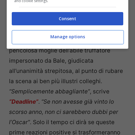
and cookie settings.
Consent
In particolare, a colpire positivamente, è
stata l’interpretazione della Lawrence nel
Manage options
ruolo di Rosalyn Rosenfeld, la bellissima e
pericolosa moglie dell’abile truffatore
impersonato da Bale, giudicata
all’unanimità strepitosa, al punto di rubare
la scena ai ben più illustri colleghi.
“Semplicemente abbagliante”
, scrive
“Deadline”
.
“Se non avesse già vinto lo
scorso anno, non ci sarebbero dubbi per
l’Oscar”
. Solo il tempo ci dirà se queste
prime reazioni positive si trasformeranno