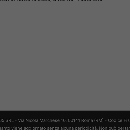
 365 SRL - Via Nicola Marchese 10, 00141 Roma (RM) - Codice Fisc
 quanto viene aggiornato senza alcuna periodicità. Non può perta