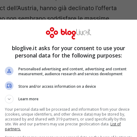
 ct dell’Austria, hanno già declinato l’offerta
teo non sembrano soddisfare le massime
bloglive.it asks for your consent to use your
é
Petkovic prenderebbe ufficialmente la
personal data for the following purposes:
e
l’ufficialità del nuovo ct ci sarà entro
sse l’allenatore biancoceleste, si
Personalised advertising and content, advertising and content
measurement, audience research and services development
fondamente in cristi come quello laziale. A
Store and/or access information on a device
orzio consensuale già nelle prossime
Learn more
no tra i meandri di Formello, tra tutti però ce
Your personal data will be processed and information from your device
taggio su gli altri:
Reja
.
(cookies, unique identifiers, and other device data) may be stored by,
accessed by and shared with 319 partners, or used specifically by this
site. We and our partners may use precise geolocation data.
List of
partners.