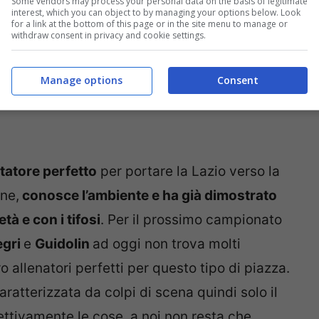
Some vendors may process your personal data on the basis of legitimate
interest, which you can object to by managing your options below. Look
for a link at the bottom of this page or in the site menu to manage or
withdraw consent in privacy and cookie settings.
Manage options
Consent
tatore perfetto
per portare la Lazio verso la
ne,
conosce l’ambiente e ha già dimostrato
tà e con i tifosi
. Per il prossimo campionato
egri
e
Guidolin
ad oggi non trova molti
 allenatori perfetti per questo tipo di piazza.
aratterizzata da colpi di scena quindi solo il
ttivamente le cose, a noi non resta che