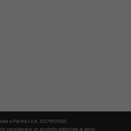
ale e Partita I.V.A. 12279101005
nto considerarsi un prodotto editoriale ai sensi