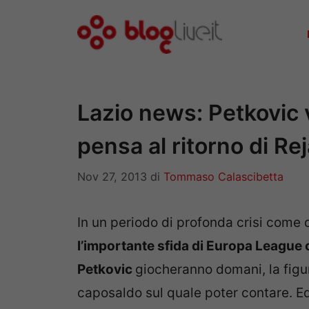
Vai
al
contenuto
Lazio news: Petkovic v
pensa al ritorno di Re
Nov 27, 2013
di
Tommaso Calascibetta
In un periodo di profonda crisi come qu
l’importante sfida di Europa League 
Petkovic
giocheranno domani, la figur
caposaldo sul quale poter contare. Ed 