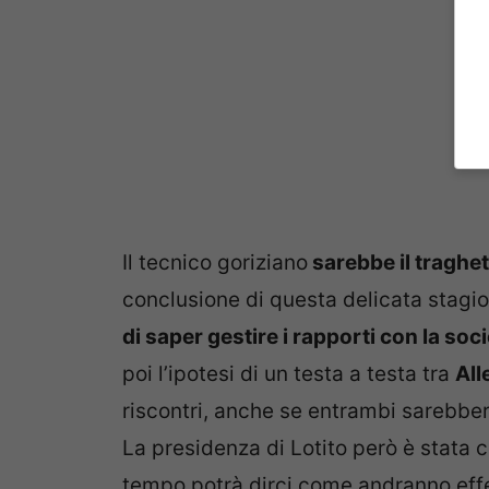
Il tecnico goriziano
sarebbe il traghet
conclusione di questa delicata stagio
di saper gestire i rapporti con la socie
poi l’ipotesi di un testa a testa tra
All
riscontri, anche se entrambi sarebbero
La presidenza di Lotito però è stata c
tempo potrà dirci come andranno effe