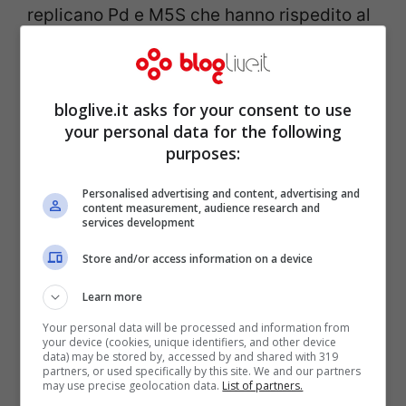
replicano Pd e M5S che hanno rispedito al
mittente anche la lettera aperta che il
Cavaliere ha loro indirizzato, con cui
invitava i colleghi senatori a salvarlo.
bloglive.it asks for your consent to use
your personal data for the following
purposes:
Personalised advertising and content, advertising and
content measurement, audience research and
services development
Store and/or access information on a device
Learn more
Your personal data will be processed and information from
your device (cookies, unique identifiers, and other device
data) may be stored by, accessed by and shared with 319
partners, or used specifically by this site. We and our partners
may use precise geolocation data.
List of partners.
Una mossa, quella della lettera, che in