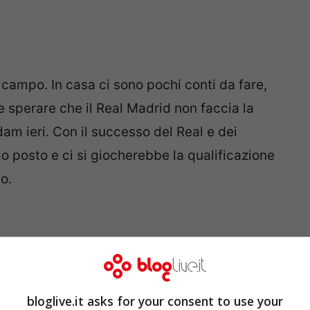
 campo. In casa ci sono pochi conti da fare,
e sperare che il Real Madrid non faccia la
am ieri. Con il successo del Real e dei
 posto e ci si giocherebbe la qualificazione
o.
 sfida. Come ieri il Basilea ha sorpreso il
lo stesso con uno United ancora poco
o questo anche perché lo Shakhtar non avrà
bloglive.it asks for your consent to use your