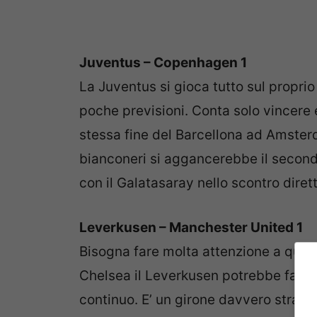
Juventus – Copenhagen 1
La Juventus si gioca tutto sul proprio
poche previsioni. Conta solo vincere 
stessa fine del Barcellona ad Amsterd
bianconeri si aggancerebbe il secondo
con il Galatasaray nello scontro dirett
Leverkusen – Manchester United 1
Bisogna fare molta attenzione a questa
Chelsea il Leverkusen potrebbe fare 
continuo. E’ un girone davvero stran