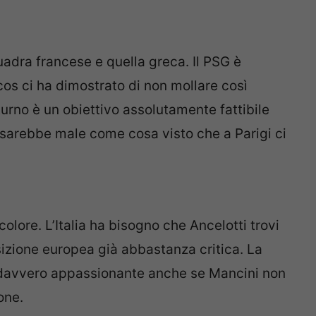
uadra francese e quella greca. Il PSG è
os ci ha dimostrato di non mollare così
turno è un obiettivo assolutamente fattibile
 sarebbe male come cosa visto che a Parigi ci
olore. L’Italia ha bisogno che Ancelotti trovi
sizione europea già abbastanza critica. La
à davvero appassionante anche se Mancini non
one.