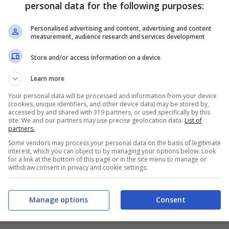
iedad. Tutto è praticamente aperto.
personal data for the following purposes:
Personalised advertising and content, advertising and content
measurement, audience research and services development
ttoria del City sembra il risultato più
Store and/or access information on a device
a squadra di Pellegrini sono ancora fermi a 0
Learn more
mbizioni.
Your personal data will be processed and information from your device
(cookies, unique identifiers, and other device data) may be stored by,
accessed by and shared with 319 partners, or used specifically by this
site. We and our partners may use precise geolocation data.
List of
partners.
Some vendors may process your personal data on the basis of legitimate
interest, which you can object to by managing your options below. Look
for a link at the bottom of this page or in the site menu to manage or
withdraw consent in privacy and cookie settings.
Manage options
Consent