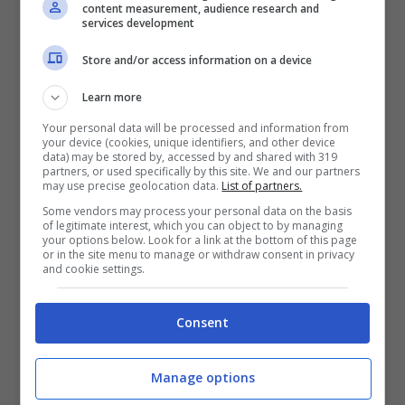
content measurement, audience research and
services development
Perché l’AIDS non si può curare: i farmaci
antiretrovirali riescono solo a ritardare il
Store and/or access information on a device
peggio e non esiste ancora un vaccino. E
Learn more
perché chiunque può contrarre il virus,
Your personal data will be processed and information from
your device (cookies, unique identifiers, and other device
anche tu che rimorchi quel barista carino e
data) may be stored by, accessed by and shared with 319
partners, or used specifically by this site. We and our partners
pensi va be’, cosa vuoi che sia questa volta
may use precise geolocation data.
List of partners.
Some vendors may process your personal data on the basis
senza…
of legitimate interest, which you can object to by managing
your options below. Look for a link at the bottom of this page
Il
1° dicembre
è la
Giornata Mondiale della
or in the site menu to manage or withdraw consent in privacy
and cookie settings.
Lotta contro l’AIDS
.
A differenza di molti cinici, sono a favore
Consent
delle giornate commemorative, perché
sono spesso l’unico modo per stimolare la
Manage options
nostra memoria su argomenti che