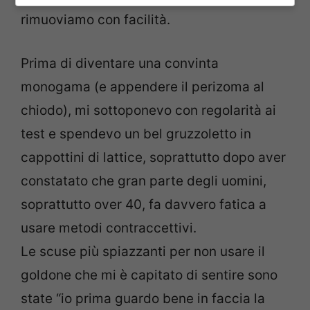
rimuoviamo con facilità.
Prima di diventare una convinta
monogama (e appendere il perizoma al
chiodo), mi sottoponevo con regolarità ai
test e spendevo un bel gruzzoletto in
cappottini di lattice, soprattutto dopo aver
constatato che gran parte degli uomini,
soprattutto over 40, fa davvero fatica a
usare metodi contraccettivi.
Le scuse più spiazzanti per non usare il
goldone che mi è capitato di sentire sono
state “io prima guardo bene in faccia la