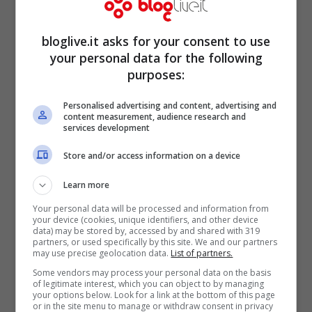
presidente hanno chiesto a gran voce
l’acquisto di
Messi
. Sogni proibitivi, certo,
bloglive.it asks for your consent to use
your personal data for the following
ma si sa, sognare è lecito. Non arriverà il
purposes:
fantasista del Barcellona, ma i nomi per
Personalised advertising and content, advertising and
l’attacco che si sono fatti (alcuni dei quali
content measurement, audience research and
services development
possibili già a Gennaio) sono
Osvaldo,
Dzeko e Lavezzi
, di sicuro non gli ultimi
Store and/or access information on a device
arrivati. Se non arrivasse nessuno tra
Learn more
questi, già pronta la pista
Pinilla
, con
Your personal data will be processed and information from
your device (cookies, unique identifiers, and other device
Astori
in aggiunta per rinforzare la difesa.
data) may be stored by, accessed by and shared with 319
partners, or used specifically by this site. We and our partners
may use precise geolocation data.
List of partners.
Some vendors may process your personal data on the basis
of legitimate interest, which you can object to by managing
your options below. Look for a link at the bottom of this page
or in the site menu to manage or withdraw consent in privacy