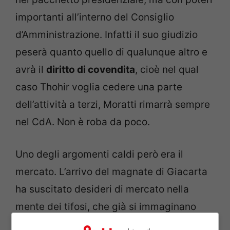
importanti all’interno del Consiglio
d’Amministrazione. Infatti il suo giudizio
peserà quanto quello di qualunque altro e
avrà il
diritto di covendita
, cioè nel qual
caso Thohir voglia cedere una parte
dell’attività a terzi, Moratti rimarrà sempre
nel CdA. Non è roba da poco.
Uno degli argomenti caldi però era il
mercato. L’arrivo del magnate di Giacarta
ha suscitato desideri di mercato nella
mente dei tifosi, che già si immaginano
acquisti pazzi, tanto che all’uscita del