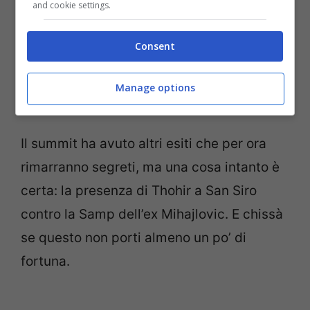
and cookie settings.
Consent
Manage options
Il summit ha avuto altri esiti che per ora
rimarranno segreti, ma una cosa intanto è
certa: la presenza di Thohir a San Siro
contro la Samp dell’ex Mihajlovic. E chissà
se questo non porti almeno un po’ di
fortuna.