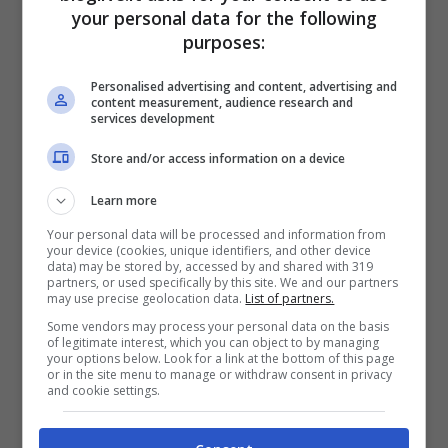
folpi di Padova, la piadina e il lampredotto
your personal data for the following
purposes:
di Romagna, i panzerotti e le bombette
della Puglia, la pasta di Napoli sono
Personalised advertising and content, advertising and
content measurement, audience research and
raccontati nelle 240 pagine di guida, con
services development
136 recensioni e 240 segnalazioni di locali
Store and/or access information on a device
che offrono cibo di strada con relative
Learn more
indicazioni, orari di apertura e valutazione
Your personal data will be processed and information from
basata su stelle. La valutazione è stata
your device (cookies, unique identifiers, and other device
data) may be stored by, accessed by and shared with 319
partners, or used specifically by this site. We and our partners
fatta in base alla qualità delle materie
may use precise geolocation data.
List of partners.
prime utilizzate, l’innovazione, il successo
Some vendors may process your personal data on the basis
of legitimate interest, which you can object to by managing
del locale. 17 locali hanno acquisito la
your options below. Look for a link at the bottom of this page
or in the site menu to manage or withdraw consent in privacy
denominazione “
7 stelle”
e accedono alla
and cookie settings.
categoria
locali di eccellenza
, 5 locali sono