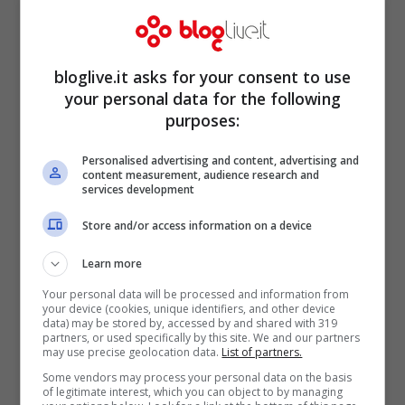
grandi ex
Moyes
e
Fellaini
, l’anno scorso i
principali fautori delle gioie dei
Toffees
,
passati ai
Red Devils
in cerca di gloria e
bloglive.it asks for your consent to use
your personal data for the following
titoli. Finisse oggi la stagione gli esiti
purposes:
sarebbero del tutto capovolti ma la sfida di
Personalised advertising and content, advertising and
domani, in caso di vittoria del
Manchester
content measurement, audience research and
services development
United
potrebbe riportare alla normalità le
gerarchie.
Store and/or access information on a device
Learn more
Your personal data will be processed and information from
your device (cookies, unique identifiers, and other device
data) may be stored by, accessed by and shared with 319
partners, or used specifically by this site. We and our partners
may use precise geolocation data.
List of partners.
Some vendors may process your personal data on the basis
of legitimate interest, which you can object to by managing