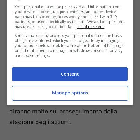
momento di ripartire
”
Your personal data will be processed and information from
your device (cookies, unique identifiers, and other device
data) may be stored by, accessed by and shared with 319
partners, or used specifically by this site. We and our partners
A centrocampo Behrami dovrebbe
may use precise geolocation data.
List of partners.
Some vendors may process your personal data on the basis
riposare, il suo posto al fianco di Inler sarà
of legitimate interest, which you can object to by managing
your options below. Look for a link at the bottom of this page
preso da Dzemaili. In attacco, dietro
or in the site menu to manage or withdraw consent in privacy
and cookie settings.
l’intoccabile Gonzalo Higuain, il trio di
mezzepunte probabilmente sarà composto
Consent
da
Pandev, Callejon e Mertens
, con
Insigne che partirà dalla panchina. Gli otto
Manage options
giorni di fuoco stanno per iniziare, e
diranno molto sul proseguimento della
stagione degli azzurri.