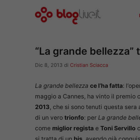
Vai
al
contenuto
“La grande bellezza” t
Dic 8, 2013
di
Cristian Sciacca
La grande bellezza
ce l’ha fatta
: l’op
maggio a Cannes, ha vinto il premio
2013
, che si sono tenuti questa sera
di un vero
trionfo
: per
La grande bell
come
miglior regista
e
Toni Servillo
c
si tratta di un
bis
, avendo già conquis