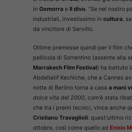
in
Gomorra
e
Il divo
. “Se nel nostro p
industriali, investissimo in
cultura
, s
da vincitore di Servillo.
Ottime premesse quindi per il film che
pellicola di Sorrentino (assente alla 
Marrakech Film Festival
) ha battuto
Abdellatif Kechiche, che a Cannes av
notte di Berlino torna a casa
a mani v
dolce vita del 2000
, com’è stata riba
che tra i premi tecnici, vince anche q
Cristiano Travaglioli
: quest’ultimo r
ottobre, così come quello ad
Ennio M