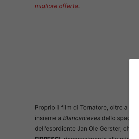
migliore offerta
.
Proprio il film di Tornatore, oltre a
La 
insieme a
Blancanieves
dello spagno
dell’esordiente Jan Ole Gerster, che si