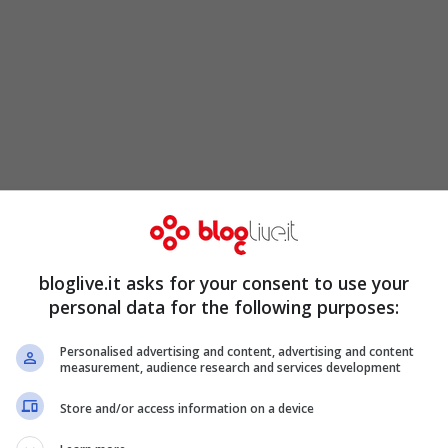
bloglive.it asks for your consent to use your
personal data for the following purposes:
vita di Adele
, era in lizza per il miglior film,
Personalised advertising and content, advertising and content
measurement, audience research and services development
lo Pablo Berger e
Oh boy – Un caffè a Berlino
Store and/or access information on a device
 consola con l’
European Discovery – Prix