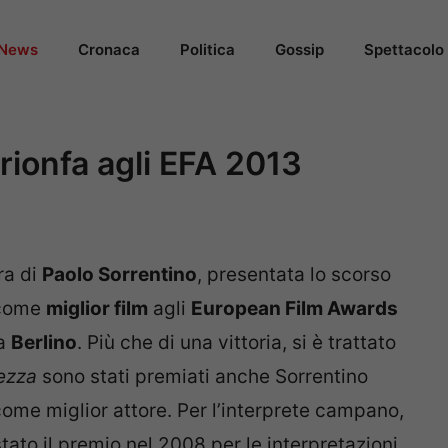
News
Cronaca
Politica
Gossip
Spettacolo
rionfa agli EFA 2013
era di
Paolo Sorrentino
, presentata lo scorso
 come
miglior film
agli
European Film Awards
 a
Berlino
. Più che di una vittoria, si è trattato
ezza
sono stati premiati anche Sorrentino
ome miglior attore. Per l’interprete campano,
tato il premio nel 2008 per le interpretazioni