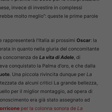
aese, invece di investire in complessi
arebbe molto meglio”: queste le prime parole
 rappresenterà l’Italia ai prossimi
Oscar
: la
serata in quanto nella giuria del concomitante
 la concorrenza de
La vita di Adele
, di
eva conquistato la Palma d’oro, e che dalla
uote
. Una piccola rivincita dunque per
La
ttezzata da alcuni critici La grande bellezza,
uello per il miglior montaggio, ad opera di
iconoscimento era già stato assegnato ad
orricone
per la colonna sonora de
La