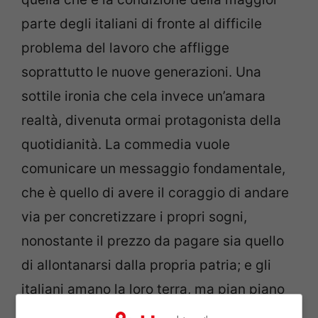
parte degli italiani di fronte al difficile
problema del lavoro che affligge
soprattutto le nuove generazioni. Una
sottile ironia che cela invece un’amara
realtà, divenuta ormai protagonista della
quotidianità. La commedia vuole
comunicare un messaggio fondamentale,
che è quello di avere il coraggio di andare
via per concretizzare i propri sogni,
nonostante il prezzo da pagare sia quello
di allontanarsi dalla propria patria; e gli
italiani amano la loro terra, ma pian piano
sta diventando sterile di veri frutti.