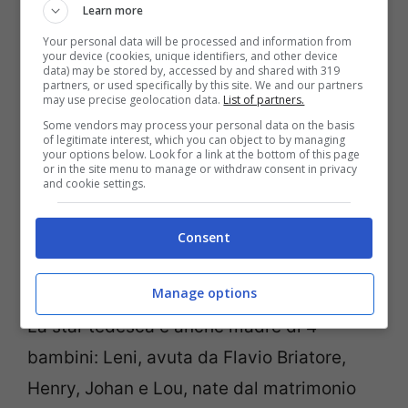
Learn more
seconda.
Your personal data will be processed and information from
your device (cookies, unique identifiers, and other device
data) may be stored by, accessed by and shared with 319
partners, or used specifically by this site. We and our partners
may use precise geolocation data.
List of partners.
Some vendors may process your personal data on the basis
of legitimate interest, which you can object to by managing
your options below. Look for a link at the bottom of this page
or in the site menu to manage or withdraw consent in privacy
and cookie settings.
Consent
Manage options
La star tedesca è anche madre di 4
bambini: Leni, avuta da Flavio Briatore,
Henry, Johan e Lou, nate dal matrimonio