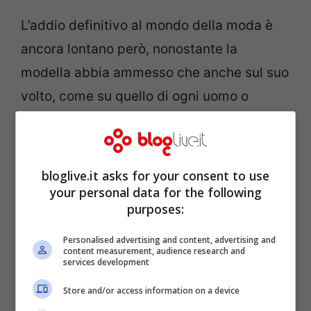
L’addio definitivo al mondo della moda è
ancora lontano però, nonostante la
modella abbia ammesso che anche sul suo
volto, come su quello di ogni uomo o
donna su questo pianeta, stanno
cominciando a comparire le prime rughe.
Ciò non le desta alcuna preoccupazione e
bloglive.it asks for your consent to use
la soluzione che tante celebrità dello star-
your personal data for the following
purposes:
system adottano, quella cioè di ricorrere
alla chirurgia plastica, alla Klum non passa
Personalised advertising and content, advertising and
content measurement, audience research and
neanche per l’anticamera del cervello,
services development
tanto che fra botox e frangetta la sua
Store and/or access information on a device
scelta ricadrebbe naturalmente sulla