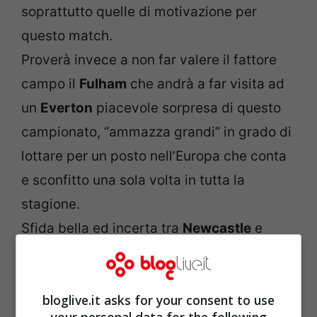
soprattutto quelle di motivazione per
questo match.
Proverà invece a non far valere il fattore
campo il
Fulham
che andrà a far visita ad
un
Everton
piacevole sorpresa di questo
campionato, “ammazza grandi” in grado di
lottare per un posto nell’Europa che conta
e sconfitto una sola volta in tutta la
stagione.
Sfida bella ed incerta tra
Newcastle
e
Southampton
, due squadre divise da soli
tre punti che giocheranno a viso aperto
bloglive.it asks for your consent to use
per avere la meglio l’una sull’altra. Previsti