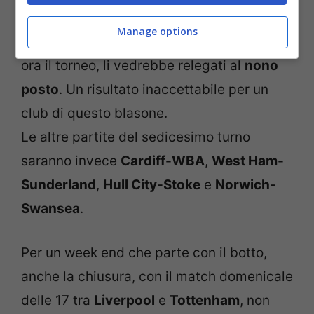
repentino
cambio di rotta
per scalare le
Manage options
posizioni di una classifica che, terminasse
ora il torneo, li vedrebbe relegati al
nono
posto
. Un risultato inaccettabile per un
club di questo blasone.
Le altre partite del sedicesimo turno
saranno invece
Cardiff-WBA
,
West Ham-
Sunderland
,
Hull City-Stoke
e
Norwich-
Swansea
.
Per un week end che parte con il botto,
anche la chiusura, con il match domenicale
delle 17 tra
Liverpool
e
Tottenham
, non