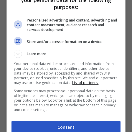
your personal data for the following
molti
goal
ed
emozioni
.
purposes:
Personalised advertising and content, advertising and
content measurement, audience research and
services development
Store and/or access information on a device
Learn more
Your personal data will be processed and information from
your device (cookies, unique identifiers, and other device
data) may be stored by, accessed by and shared with 319
partners, or used specifically by this site. We and our partners
may use precise geolocation data.
List of partners.
Some vendors may process your personal data on the basis
of legitimate interest, which you can object to by managing
Sarà invece un match delicatissimo quello
your options below. Look for a link at the bottom of this page
or in the site menu to manage or withdraw consent in privacy
tra
Aston Villa
e
Manchester United
in
and cookie settings.
quanto gli uomini di
Moyes
non vincono da
Consent
ben 4 partite e sono quindi obbligati ad un