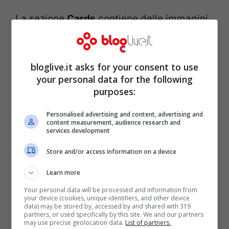
La sezione
Cards
contiene delle immagini
da cui prendere ispirazione per creare i
bigliettini di Natale da aggiungere ai nostri
bloglive.it asks for your consent to use
regali. Qui si trova anche il link ad un altra
your personal data for the following
app di
Mango Tecnologies
,
Greetings
, per
purposes:
creare biglietti di auguri personalizzati.
Personalised advertising and content, advertising and
content measurement, audience research and
services development
Store and/or access information on a device
Learn more
Your personal data will be processed and information from
your device (cookies, unique identifiers, and other device
data) may be stored by, accessed by and shared with 319
partners, or used specifically by this site. We and our partners
may use precise geolocation data.
List of partners.