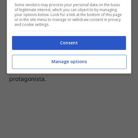
Some vendors may process your personal data on the basis
of legitimate interest, which you can object to by managing
your options below. Look for a link at the bottom of this page
or in the site menu to manage or withdraw consent in privacy
and cookie settings.
Le sezioni
Santa Claus
e
About Christmas
contengono alcuni video sulla storia del
Consent
Natale e sulla figura di Babbo Natale, sulle
sue origini e delle canzoni più famose che
Manage options
hanno questo personaggio come
protagonista.