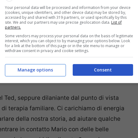
Your personal data will be processed and information from your device
(cookies, unique identifiers, and other device data) may be stored by,
accessed by and shared with 319 partners, or used specifically by this
site. We and our partners may use precise geolocation data.
List of
partners.
Some vendors may process your personal data on the basis of legitimate
interest, which you can object to by managing your options below. Look
for a link at the bottom of this page or in the site menu to manage or
withdraw consent in privacy and cookie settings.
Manage options
Consent
l Ted, seppure dilaniante dal punto di vista
di terapia familiare. Ci carichiamo di energia
rlare della nostra storia, ad aiutare qualche
ntrare in contatto Mario con delle belle