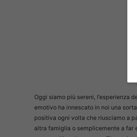
Oggi siamo più sereni, l’esperienza de
emotivo ha innescato in noi una sorta 
positiva ogni volta che riusciamo a pa
altra famiglia o semplicemente a far e