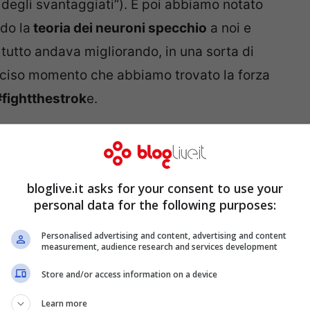
a degli svantaggiati”). E poi abbiamo notato
do la
teoria dei neuroni specchio
a noi e
 tutto andava migliorando, in una sorta di
reciso momento che abbiamo trovato la forza
#fightthestrok
e.
chi si trova nella stessa nostra situazione,
è
dalle debolezze
è stato fondamentale per noi,
bloglive.it asks for your consent to use your
 di due anni e alla sua voglia di esplorare il
personal data for the following purposes:
o” di Mario, cercando di svilupparlo al
erienze: questo approccio ha poi guidato
Personalised advertising and content, advertising and content
measurement, audience research and services development
Store and/or access information on a device
Learn more