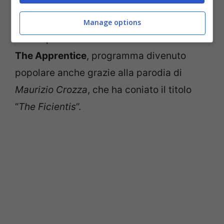
Uno HD
, a partire
dal 17 gennaio 2014
, per
10 puntate di 70 minuti ciascuna. Grande
Manage options
attesa per l’avvio della seconda edizione di
The Apprentice
, programma divenuto
popolare anche grazie alla parodia di
Maurizio Crozza
, che ha coniato il titolo
“
The Ficientis
“.