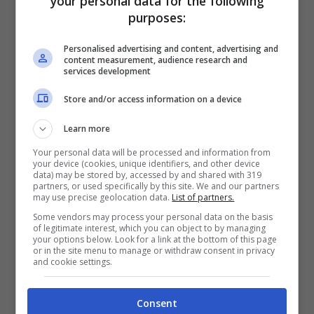
your personal data for the following
purposes:
Personalised advertising and content, advertising and
content measurement, audience research and
services development
Store and/or access information on a device
Learn more
Your personal data will be processed and information from
your device (cookies, unique identifiers, and other device
data) may be stored by, accessed by and shared with 319
partners, or used specifically by this site. We and our partners
may use precise geolocation data.
List of partners.
Some vendors may process your personal data on the basis
Mentre la prima edizione di
The
of legitimate interest, which you can object to by managing
your options below. Look for a link at the bottom of this page
Apprentice
era stata trasmessa in Italia
or in the site menu to manage or withdraw consent in privacy
and cookie settings.
dall’emittente
Cielo
,
The Apprentice 2
andrà in onda il venerdì alle 21.10 su
Sky
Consent