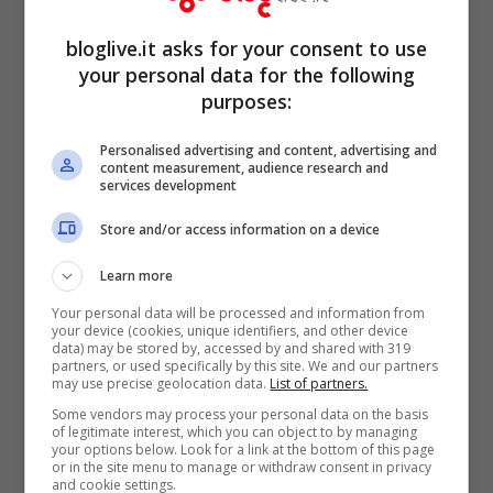
Babbo Natale, stanze illuminate da
candele, e divertenti giri sui pony.
bloglive.it asks for your consent to use
your personal data for the following
purposes:
Personalised advertising and content, advertising and
content measurement, audience research and
services development
Store and/or access information on a device
Learn more
Your personal data will be processed and information from
your device (cookies, unique identifiers, and other device
data) may be stored by, accessed by and shared with 319
partners, or used specifically by this site. We and our partners
may use precise geolocation data.
List of partners.
I tour operator organizzano anche
viaggi in
Some vendors may process your personal data on the basis
of legitimate interest, which you can object to by managing
autobus
così da consentire la possibilità di
your options below. Look for a link at the bottom of this page
or in the site menu to manage or withdraw consent in privacy
girare e visitare tutte le località più
and cookie settings.