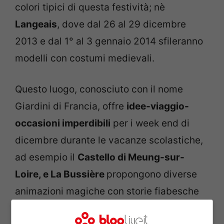
colori tipici di questa festività; nè
Langeais
, dove dal 26 al 29 dicembre
2013 e dal 1° al 3 gennaio 2014 sfileranno
modelli con costumi medievali.
Questo luogo, conosciuto con il nome
Giardini di Francia, offre
idee-viaggio-
occasioni imperdibili
per i week end di
dicembre durante le vacanze scolastiche,
ad esempio il
Castello di Meung-sur-
Loire, e La Bussière
propongono diverse
animazioni magiche con storie fiabesche
raccontate ai più piccini, incontri con