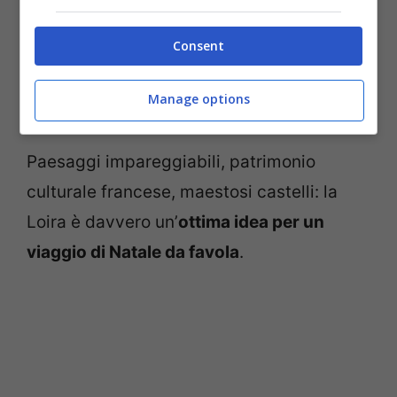
importanti di questa zona. Per questo
Natale 2013 esistono diverse offerte, a
Consent
partire dai 350 euro in su per tour di tre
Manage options
giorni.
Paesaggi impareggiabili, patrimonio
culturale francese, maestosi castelli: la
Loira è davvero un’
ottima idea per un
viaggio di Natale da favola
.